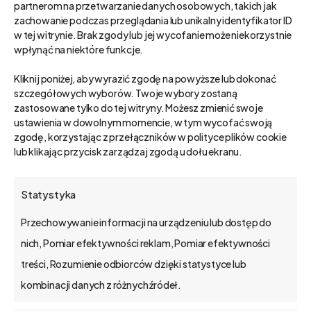
partnerom na przetwarzanie danych osobowych, takich jak
dynamicznego rozwoju firmy i zwiększania
zachowanie podczas przeglądania lub unikalny identyfikator ID
w tej witrynie. Brak zgody lub jej wycofanie może niekorzystnie
przychodów bez proporcjonalnego wzrostu
wpłynąć na niektóre funkcje.
kosztów.…
Kliknij poniżej, aby wyrazić zgodę na powyższe lub dokonać
szczegółowych wyborów. Twoje wybory zostaną
zastosowane tylko do tej witryny. Możesz zmienić swoje
ustawienia w dowolnym momencie, w tym wycofać swoją
CRM
Tovar
zgodę, korzystając z przełączników w polityce plików cookie
lub klikając przycisk zarządzaj zgodą u dołu ekranu.
BS4 Tovar – gotowe
oprogramowanie CRM
Statystyka
dla firm handlowych
Przechowywanie informacji na urządzeniu lub dostęp do
Czy Twoja firma dystrybucyjna wciąż gubi
nich, Pomiar efektywności reklam, Pomiar efektywności
leady w gąszczu maili i Exceli? Gotowe
treści, Rozumienie odbiorców dzięki statystyce lub
oprogramowanie CRM…
kombinacji danych z różnych źródeł.