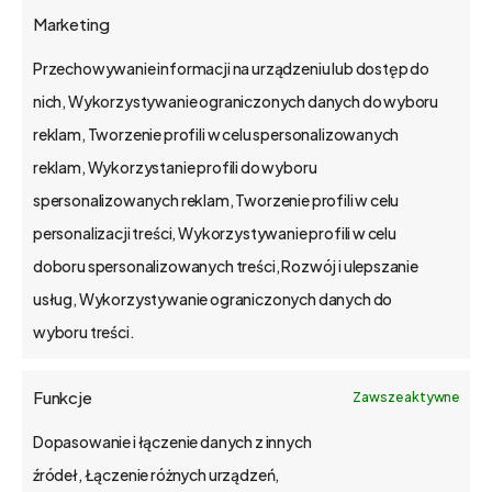
Marketing
Przechowywanie informacji na urządzeniu lub dostęp do
bs4 business solutions sp. z o.o.
nich, Wykorzystywanie ograniczonych danych do wyboru
reklam, Tworzenie profili w celu spersonalizowanych
na rynku od 2002 r.
reklam, Wykorzystanie profili do wyboru
kapitał zakładowy 1,15 mln zł.
spersonalizowanych reklam, Tworzenie profili w celu
Poznań, Polska
personalizacji treści, Wykorzystywanie profili w celu
tel. 61 848 44 23
doboru spersonalizowanych treści, Rozwój i ulepszanie
bs4@bs4.io
usług, Wykorzystywanie ograniczonych danych do
wyboru treści.
o bs4 core
Funkcje
Zawsze aktywne
Jak wdrażamy
Dopasowanie i łączenie danych z innych
źródeł, Łączenie różnych urządzeń,