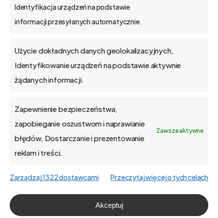
API
Identyfikacja urządzeń na podstawie
informacji przesyłanych automatycznie.
Blog
Użycie dokładnych danych geolokalizacyjnych,
Kontakt
Identyfikowanie urządzeń na podstawie aktywnie
żądanych informacji.
Zapewnienie bezpieczeństwa,
O firmie
zapobieganie oszustwom i naprawianie
Zawsze aktywne
błędów, Dostarczanie i prezentowanie
Praca
reklam i treści.
Polityka prywatności
Zarządzaj 1322 dostawcami
Przeczytaj więcej o tych celach
Polityka plików cookies (EU)
Akceptuj