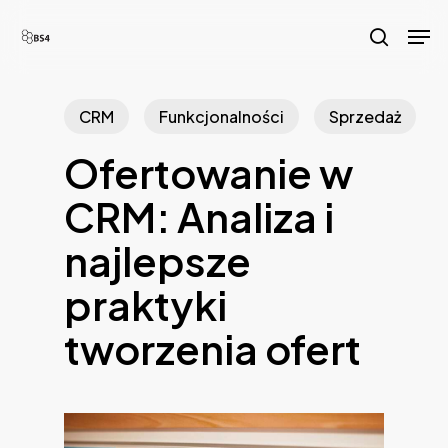
Skip
Men
to
search
main
content
CRM
Funkcjonalności
Sprzedaż
Ofertowanie w
CRM: Analiza i
najlepsze
praktyki
tworzenia ofert