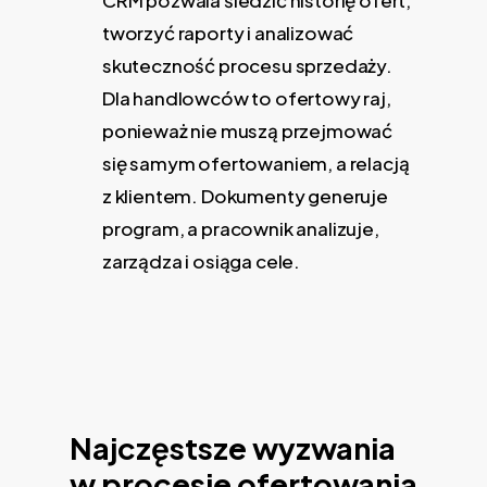
CRM pozwala śledzić historię ofert,
tworzyć raporty i analizować
skuteczność procesu sprzedaży.
Dla handlowców to ofertowy raj,
ponieważ nie muszą przejmować
się samym ofertowaniem, a relacją
z klientem. Dokumenty generuje
program, a pracownik analizuje,
zarządza i osiąga cele.
Najczęstsze wyzwania
w procesie ofertowania