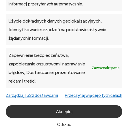
informacji przesyłanych automatycznie.
Blog
Użycie dokładnych danych geolokalizacyjnych,
Kontakt
Identyfikowanie urządzeń na podstawie aktywnie
żądanych informacji.
Zapewnienie bezpieczeństwa,
O firmie
zapobieganie oszustwom i naprawianie
Zawsze aktywne
błędów, Dostarczanie i prezentowanie
Praca
reklam i treści.
Polityka prywatności
Zarządzaj 1322 dostawcami
Przeczytaj więcej o tych celach
Polityka plików cookies (EU)
Akceptuj
English
Odrzuć