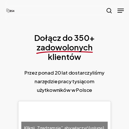
Skip
Men
to
search
main
content
Dołącz do 350+
zadowolonych
klientów
Przez ponad 20 lat dostarczyliśmy
narzędzie pracy tysiącom
użytkowników w Polsce
Kliknij „Zgadzam się”, aby włączyć {usługę}