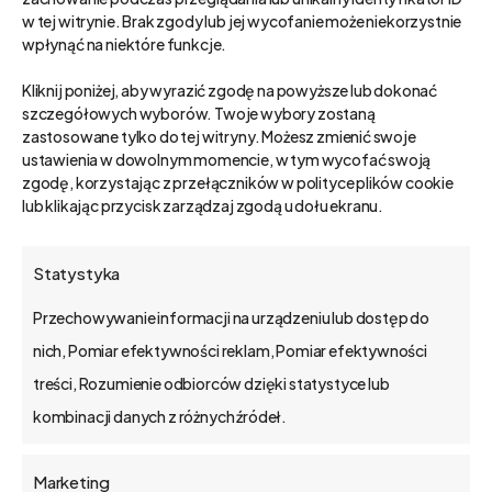
w tej witrynie. Brak zgody lub jej wycofanie może niekorzystnie
wpłynąć na niektóre funkcje.
Kliknij poniżej, aby wyrazić zgodę na powyższe lub dokonać
szczegółowych wyborów. Twoje wybory zostaną
zastosowane tylko do tej witryny. Możesz zmienić swoje
ustawienia w dowolnym momencie, w tym wycofać swoją
zgodę, korzystając z przełączników w polityce plików cookie
FAQ
lub klikając przycisk zarządzaj zgodą u dołu ekranu.
Statystyka
Gdzie mogę znaleźć historię
Przechowywanie informacji na urządzeniu lub dostęp do
Waszych klientów?
nich, Pomiar efektywności reklam, Pomiar efektywności
W zakładce
Klienci
znajdziesz case studies z
treści, Rozumienie odbiorców dzięki statystyce lub
Z firmami z jakich branż
różnych branż. Zobacz kto z nami
kombinacji danych z różnych źródeł.
współpracujecie?
współpracuje i przeczytaj jak mu pomogliśmy
Marketing
w biznesie.