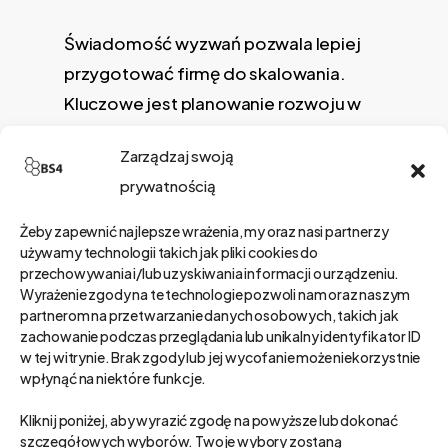
Świadomość wyzwań pozwala lepiej
przygotować firmę do skalowania.
Kluczowe jest planowanie rozwoju w
sposób kontrolowany i przemyślany,
Zarządzaj swoją
aby uniknąć typowych pułapek
prywatnością
związanych z szybkim wzrostem.
Żeby zapewnić najlepsze wrażenia, my oraz nasi partnerzy
Jak uniknąć błędów w
używamy technologii takich jak pliki cookies do
przechowywania i/lub uzyskiwania informacji o urządzeniu.
procesie skalowania
Wyrażenie zgody na te technologie pozwoli nam oraz naszym
partnerom na przetwarzanie danych osobowych, takich jak
biznesu?
zachowanie podczas przeglądania lub unikalny identyfikator ID
w tej witrynie. Brak zgody lub jej wycofanie może niekorzystnie
Opracuj kierunek rozwoju oparty
wpłynąć na niektóre funkcje.
na danych
– każda decyzja powinna
Kliknij poniżej, aby wyrazić zgodę na powyższe lub dokonać
wynikać z dokładnej analizy
szczegółowych wyborów. Twoje wybory zostaną