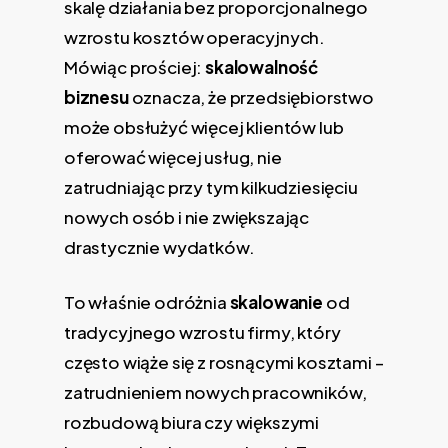
skalę działania bez proporcjonalnego
wzrostu kosztów operacyjnych.
Mówiąc prościej:
skalowalność
biznesu
oznacza, że przedsiębiorstwo
może obsłużyć więcej klientów lub
oferować więcej usług, nie
zatrudniając przy tym kilkudziesięciu
nowych osób i nie zwiększając
drastycznie wydatków.
To właśnie odróżnia
skalowanie
od
tradycyjnego wzrostu firmy, który
często wiąże się z rosnącymi kosztami –
zatrudnieniem nowych pracowników,
rozbudową biura czy większymi