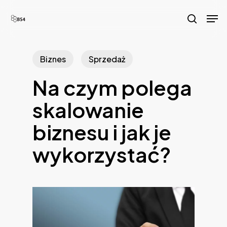
Skip
Men
to
search
main
content
Biznes
Sprzedaż
Na czym polega
skalowanie
biznesu i jak je
wykorzystać?