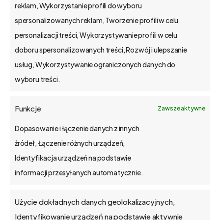
technologii, a także monitorowanie
reklam, Wykorzystanie profili do wyboru
tempa rozwoju, pozwala skutecznie
spersonalizowanych reklam, Tworzenie profili w celu
skalować biznes, minimalizując ryzyko
personalizacji treści, Wykorzystywanie profili w celu
problemów operacyjnych i
doboru spersonalizowanych treści, Rozwój i ulepszanie
finansowych.
usług, Wykorzystywanie ograniczonych danych do
wyboru treści.
Odpowiedź na
potrzeby skalowalności
Funkcje
Zawsze aktywne
biznesu
Dopasowanie i łączenie danych z innych
źródeł, Łączenie różnych urządzeń,
Przykładem nowoczesnego i
Identyfikacja urządzeń na podstawie
elastycznego oprogramowania
informacji przesyłanych automatycznie.
wspierającego skalowanie biznesu jest
bs4
. Program ten łączy w sobie
Użycie dokładnych danych geolokalizacyjnych,
funkcjonalności, które zwykle firmy
Identyfikowanie urządzeń na podstawie aktywnie