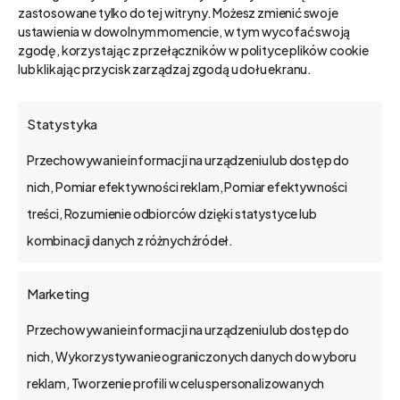
rynkowej, finansowej i operacyjnej.
zastosowane tylko do tej witryny. Możesz zmienić swoje
Zacznij od automatyzacji
ustawienia w dowolnym momencie, w tym wycofać swoją
zgodę, korzystając z przełączników w polityce plików cookie
procesów
– wdrożenie technologii
lub klikając przycisk zarządzaj zgodą u dołu ekranu.
zwiększa efektywność i redukuje
koszty.
Statystyka
Kontroluj tempo skalowania
–
Przechowywanie informacji na urządzeniu lub dostęp do
równowaga między rozwojem a
nich, Pomiar efektywności reklam, Pomiar efektywności
utrzymaniem jakości obsługi klienta
treści, Rozumienie odbiorców dzięki statystyce lub
jest kluczowa.
kombinacji danych z różnych źródeł.
Inwestuj w technologie i zespół
–
rozwój kompetencji pracowników
Marketing
oraz nowoczesne narzędzia
wspierają skalowalność firmy.
Przechowywanie informacji na urządzeniu lub dostęp do
nich, Wykorzystywanie ograniczonych danych do wyboru
Świadome wdrażanie procesów i
reklam, Tworzenie profili w celu spersonalizowanych