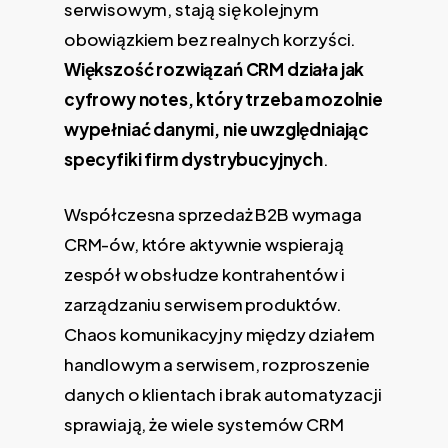
serwisowym, stają się kolejnym
obowiązkiem bez realnych korzyści.
Większość rozwiązań CRM działa jak
cyfrowy notes, który trzeba mozolnie
wypełniać danymi, nie uwzględniając
specyfiki firm dystrybucyjnych
.
Współczesna sprzedaż B2B wymaga
CRM-ów, które aktywnie wspierają
zespół w obsłudze kontrahentów i
zarządzaniu serwisem produktów.
Chaos komunikacyjny między działem
handlowym a serwisem, rozproszenie
danych o klientach i brak automatyzacji
sprawiają, że wiele systemów CRM