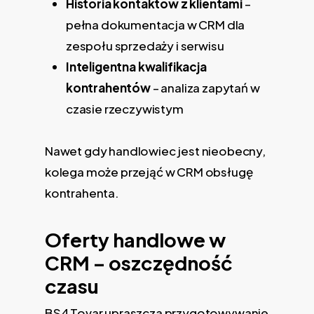
Historia kontaktów z klientami
–
pełna dokumentacja w CRM dla
zespołu sprzedaży i serwisu
Inteligentna kwalifikacja
kontrahentów
– analiza zapytań w
czasie rzeczywistym
Nawet gdy handlowiec jest nieobecny,
kolega może przejąć w CRM obsługę
kontrahenta.
Oferty handlowe w
CRM – oszczędność
czasu
BS4 Tovar upraszcza
przygotowywanie