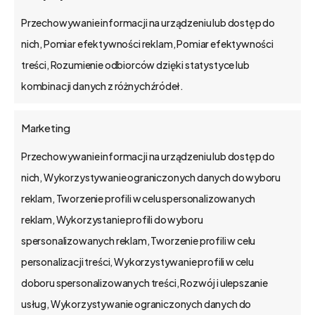
wyzwania.
Przechowywanie informacji na urządzeniu lub dostęp do
Jak dawniej wdrażało się CRM? Nowe
nich, Pomiar efektywności reklam, Pomiar efektywności
pokolenie użytkowników systemów
treści, Rozumienie odbiorców dzięki statystyce lub
biznesowych różni się bardzo znacząco od…
kombinacji danych z różnych źródeł.
Marketing
Przechowywanie informacji na urządzeniu lub dostęp do
bs4 business solutions sp. z o.o.
nich, Wykorzystywanie ograniczonych danych do wyboru
reklam, Tworzenie profili w celu spersonalizowanych
na rynku od 2002 r.
reklam, Wykorzystanie profili do wyboru
kapitał zakładowy 1,15 mln zł.
spersonalizowanych reklam, Tworzenie profili w celu
Poznań, Polska
personalizacji treści, Wykorzystywanie profili w celu
tel. 61 848 44 23
doboru spersonalizowanych treści, Rozwój i ulepszanie
bs4@bs4.io
usług, Wykorzystywanie ograniczonych danych do