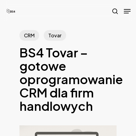
Skip
Men
to
search
main
content
CRM
Tovar
BS4 Tovar –
gotowe
oprogramowanie
CRM dla firm
handlowych