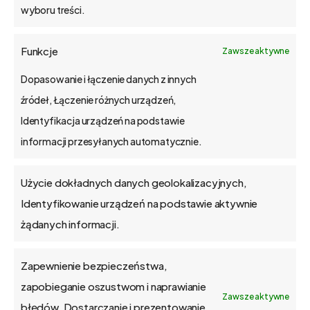
wyboru treści.
o bs4 core
Funkcje
Zawsze aktywne
Jak wdrażamy
Dopasowanie i łączenie danych z innych
źródeł, Łączenie różnych urządzeń,
API
Identyfikacja urządzeń na podstawie
informacji przesyłanych automatycznie.
Blog
Użycie dokładnych danych geolokalizacyjnych,
Kontakt
Identyfikowanie urządzeń na podstawie aktywnie
żądanych informacji.
Zapewnienie bezpieczeństwa,
O firmie
zapobieganie oszustwom i naprawianie
Zawsze aktywne
błędów, Dostarczanie i prezentowanie
Praca