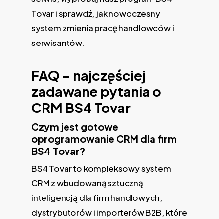
Tovar i sprawdź, jak nowoczesny
system zmienia pracę handlowców i
serwisantów.
FAQ – najczęściej
zadawane pytania o
CRM BS4 Tovar
Czym jest gotowe
oprogramowanie CRM dla firm
BS4 Tovar?
BS4 Tovar to kompleksowy system
CRM z wbudowaną sztuczną
inteligencją dla firm handlowych,
dystrybutorów i importerów B2B, które