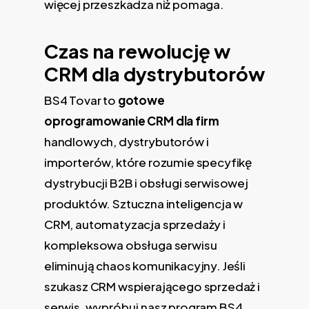
więcej przeszkadza niż pomaga.
Czas na rewolucję w
CRM dla dystrybutorów
BS4 Tovar to
gotowe
oprogramowanie CRM dla firm
handlowych, dystrybutorów i
importerów, które rozumie specyfikę
dystrybucji B2B i obsługi serwisowej
produktów. Sztuczna inteligencja w
CRM, automatyzacja sprzedaży i
kompleksowa obsługa serwisu
eliminują chaos komunikacyjny. Jeśli
szukasz CRM wspierającego sprzedaż i
serwis, wypróbuj nasz program BS4