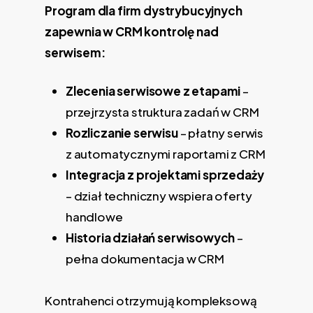
Program dla firm dystrybucyjnych
zapewnia w CRM kontrolę nad
serwisem:
Zlecenia serwisowe z etapami
–
przejrzysta struktura zadań w CRM
Rozliczanie serwisu
– płatny serwis
z automatycznymi raportami z CRM
Integracja z projektami sprzedaży
– dział techniczny wspiera oferty
handlowe
Historia działań serwisowych
–
pełna dokumentacja w CRM
Kontrahenci otrzymują kompleksową