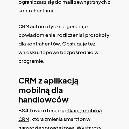
ograniczasz się do maili zewnętrznych z
kontrahentami.
CRM automatycznie generuje
powiadomienia, rozliczenia i protokoły
dla kontrahentów. Obsługuje też
wnioski urlopowe bezpośrednio w
programie.
CRM z aplikacją
mobilną dla
handlowców
BS4 Tovar oferuje
aplikację mobilną
CRM
, która zmienia smartfon w
narzędzie sprzedażowe. Wystarczy