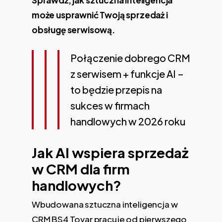
Sprawdź, jak sztuczna inteligencja
może usprawnić Twoją sprzedaż i
obsługę serwisową.
Połączenie dobrego CRM
z serwisem + funkcje AI –
to będzie przepis na
sukces w firmach
handlowych w 2026 roku
Jak AI wspiera sprzedaż
w CRM dla firm
handlowych?
Wbudowana sztuczna inteligencja w
CRM BS4 Tovar pracuje od pierwszego