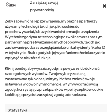
Zarządzaj swoją
prywatnością
Żeby zapewnić najlepsze wrażenia, my oraz nasi partnerzy
używamy technologii takich jak pliki cookies do
przechowywania i/lub uzyskiwania informacji o urządzeniu.
Wyrażenie zgody na te technologie pozwoli nam oraz naszym
partnerom na przetwarzanie danych osobowych, takich jak
zachowanie podczas przeglądania lub unikalny identyfikator ID
w tej witrynie. Brak zgody lub jej wycofanie może niekorzystnie
wpłynąć na niektóre funkcje.
Kliknij poniżej, aby wyrazić zgodę na powyższe lub dokonać
szczegółowych wyborów. Twoje wybory zostaną
zastosowane tylko do tej witryny. Możesz zmienić swoje
ustawienia w dowolnym momencie, w tym wycofać swoją
CRM
zgodę, korzystając z przełączników w polityce plików cookie
lub klikając przycisk zarządzaj zgodą u dołu ekranu.
Nowe pokolenie
użytkowników to nowe
Statystyka