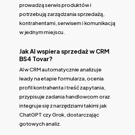
prowadzą serwis produktów i
potrzebują zarządzania sprzedażą,
kontrahentami, serwisem i komunikacją
w jednym miejscu.
Jak AI wspiera sprzedaż w CRM
BS4 Tovar?
AI w CRM automatycznie analizuje
leady na etapie formularza, ocenia
profil kontrahenta i treść zapytania,
przypisuje zadania handlowcom oraz
integruje się z narzędziami takimi jak
ChatGPT czy Grok, dostarczając
gotowych analiz.