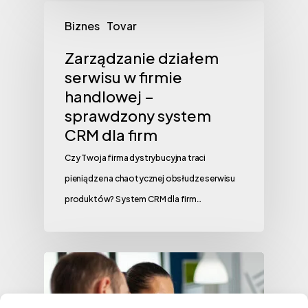
Biznes
Tovar
Zarządzanie działem
serwisu w firmie
handlowej –
sprawdzony system
CRM dla firm
Czy Twoja firma dystrybucyjna traci
pieniądze na chaotycznej obsłudze serwisu
produktów? System CRM dla firm…