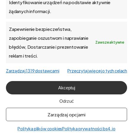
Identyfikowanie urządzeń na podstawie aktywnie
żądanych informacji.
Zapewnienie bezpieczeństwa,
O firmie
zapobieganie oszustwom i naprawianie
Zawsze aktywne
błędów, Dostarczanie i prezentowanie
Praca
reklam i treści.
Polityka prywatności
Zarządzaj 1319 dostawcami
Przeczytaj więcej o tych celach
Polityka plików cookies (EU)
Akceptuj
English
Odrzuć
Zarządzaj opcjami
Polityka plików cookies
Polityka prywatności bs4.io