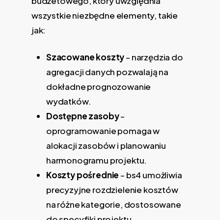
budżetowego, który uwzględnia
wszystkie niezbędne elementy, takie
jak:
Szacowane koszty
– narzędzia do
agregacji danych pozwalają na
dokładne prognozowanie
wydatków.
Dostępne zasoby
–
oprogramowanie pomaga w
alokacji zasobów i planowaniu
harmonogramu projektu.
Koszty pośrednie
– bs4 umożliwia
precyzyjne rozdzielenie kosztów
na różne kategorie, dostosowane
do specyfiki projektu.