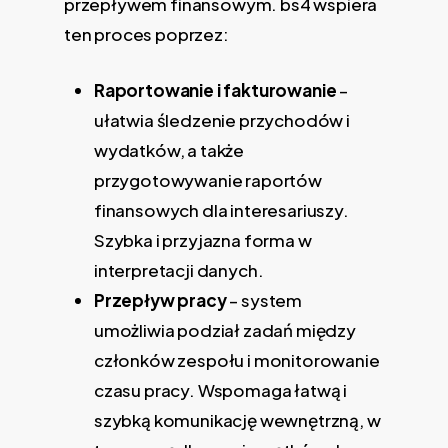
przepływem finansowym. bs4 wspiera
ten proces poprzez:
Raportowanie i fakturowanie
–
ułatwia śledzenie przychodów i
wydatków, a także
przygotowywanie raportów
finansowych dla interesariuszy.
Szybka i przyjazna forma w
interpretacji danych.
Przepływ pracy
– system
umożliwia podział zadań między
członków zespołu i monitorowanie
czasu pracy. Wspomaga łatwą i
szybką komunikację wewnętrzną, w