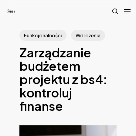
Skip
Men
to
search
main
content
Funkcjonalności
Wdrożenia
Zarządzanie
budżetem
projektu z bs4:
kontroluj
finanse