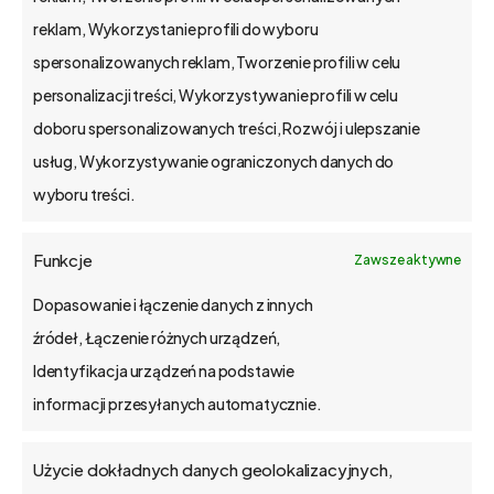
na rynku od 2002 r.
reklam, Wykorzystanie profili do wyboru
kapitał zakładowy 1,15 mln zł.
spersonalizowanych reklam, Tworzenie profili w celu
Poznań, Polska
personalizacji treści, Wykorzystywanie profili w celu
tel. 61 848 44 23
doboru spersonalizowanych treści, Rozwój i ulepszanie
bs4@bs4.io
usług, Wykorzystywanie ograniczonych danych do
wyboru treści.
o bs4 core
Funkcje
Zawsze aktywne
Jak wdrażamy
Dopasowanie i łączenie danych z innych
źródeł, Łączenie różnych urządzeń,
API
Identyfikacja urządzeń na podstawie
informacji przesyłanych automatycznie.
Blog
Użycie dokładnych danych geolokalizacyjnych,
Kontakt