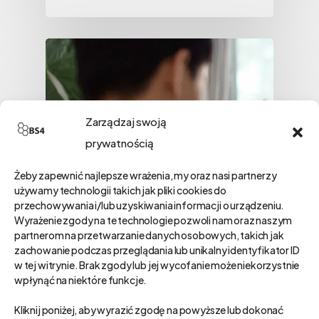
Zarządzaj swoją
prywatnością
Żeby zapewnić najlepsze wrażenia, my oraz nasi partnerzy
używamy technologii takich jak pliki cookies do
przechowywania i/lub uzyskiwania informacji o urządzeniu.
Wyrażenie zgody na te technologie pozwoli nam oraz naszym
partnerom na przetwarzanie danych osobowych, takich jak
zachowanie podczas przeglądania lub unikalny identyfikator ID
w tej witrynie. Brak zgody lub jej wycofanie może niekorzystnie
wpłynąć na niektóre funkcje.
Kliknij poniżej, aby wyrazić zgodę na powyższe lub dokonać