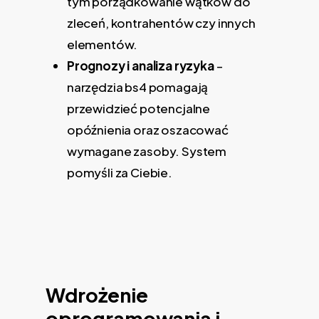
tym porządkowanie wątków do
zleceń, kontrahentów czy innych
elementów.
Prognozy i analiza ryzyka
–
narzędzia bs4 pomagają
przewidzieć potencjalne
opóźnienia oraz oszacować
wymagane zasoby. System
pomyśli za Ciebie.
Wdrożenie
oprogramowania i