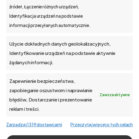
źródeł, Łączenie różnych urządzeń,
Identyfikacja urządzeń na podstawie
informacji przesyłanych automatycznie.
Zobacz nasz kanał na YouTube
Użycie dokładnych danych geolokalizacyjnych,
Identyfikowanie urządzeń na podstawie aktywnie
Wróć do poprzedniej strony
żądanych informacji.
Zapewnienie bezpieczeństwa,
zapobieganie oszustwom i naprawianie
Zawsze aktywne
błędów, Dostarczanie i prezentowanie
reklam i treści.
Uwielbiamy
modyfikować
program
pod
potrzeby
Zarządzaj 1319 dostawcami
Przeczytaj więcej o tych celach
klientów.
Wszystko
dzięki