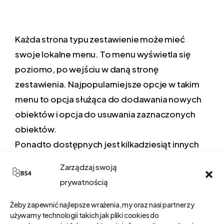
Każda strona typu zestawienie może mieć
swoje lokalne menu. To menu wyświetla się
poziomo, po wejściu w daną stronę
zestawienia. Najpopularniejsze opcje w takim
menu to opcja służąca do dodawania nowych
obiektów i opcja do usuwania zaznaczonych
obiektów.
Ponadto dostępnych jest kilkadziesiąt innych
rodzajów opcji, z których warto wymienić opcje
Zarządzaj swoją
wydruku raportu, eksportu do Excela lub
prywatnością
hurtowej modyfikacji zaznaczonych obiektów.
Żeby zapewnić najlepsze wrażenia, my oraz nasi partnerzy
używamy technologii takich jak pliki cookies do
W celu dodanie nowej opcji w menu