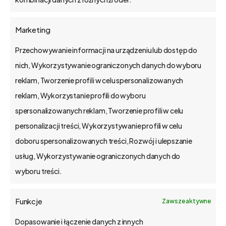
Możemy zdefiniować nazwę tej opcji,
nazwę folderu w menu. Dla tego rodzaju
Marketing
opcji nie musimy definiować jakichkolwiek
Przechowywanie informacji na urządzeniu lub dostęp do
parametrów dodatkowych.
nich, Wykorzystywanie ograniczonych danych do wyboru
Po powrocie do strony typu zestawienie
reklam, Tworzenie profili w celu spersonalizowanych
widzimy już właśnie dodaną opcję.
reklam, Wykorzystanie profili do wyboru
spersonalizowanych reklam, Tworzenie profili w celu
Pozostałe odcinki:
personalizacji treści, Wykorzystywanie profili w celu
doboru spersonalizowanych treści, Rozwój i ulepszanie
1
/
15
usług, Wykorzystywanie ograniczonych danych do
wyboru treści.
Funkcje
Zawsze aktywne
Dopasowanie i łączenie danych z innych