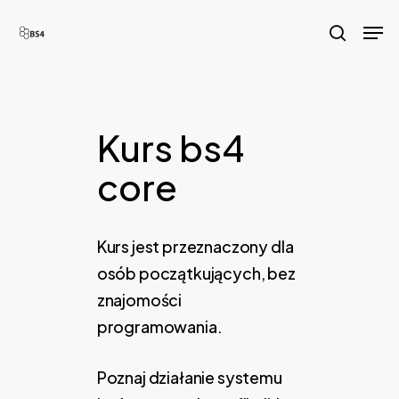
Skip
Men
to
search
main
content
Kurs bs4
core
Kurs jest przeznaczony dla
osób początkujących, bez
znajomości
programowania.
Poznaj działanie systemu