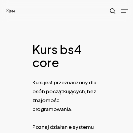
Skip
Men
to
search
main
content
Kurs bs4
core
Kurs jest przeznaczony dla
osób początkujących, bez
znajomości
programowania.
Poznaj działanie systemu