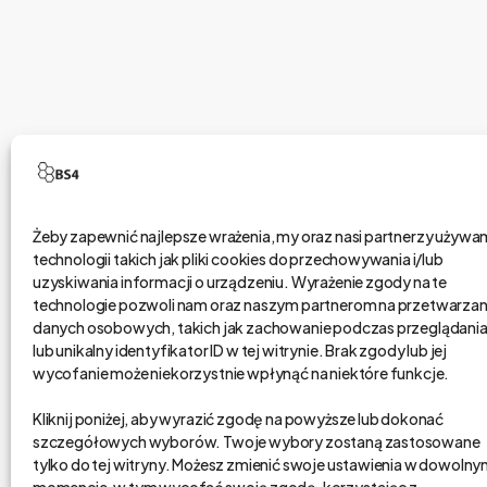
Żeby zapewnić najlepsze wrażenia, my oraz nasi partnerzy używ
technologii takich jak pliki cookies do przechowywania i/lub
bs4 business solutions sp. z o.o.
uzyskiwania informacji o urządzeniu. Wyrażenie zgody na te
technologie pozwoli nam oraz naszym partnerom na przetwarzan
danych osobowych, takich jak zachowanie podczas przeglądani
na rynku od 2002 r.
lub unikalny identyfikator ID w tej witrynie. Brak zgody lub jej
kapitał zakładowy 1,15 mln zł.
wycofanie może niekorzystnie wpłynąć na niektóre funkcje.
Poznań, Polska
Kliknij poniżej, aby wyrazić zgodę na powyższe lub dokonać
tel. 61 848 44 23
szczegółowych wyborów. Twoje wybory zostaną zastosowane
bs4@bs4.io
tylko do tej witryny. Możesz zmienić swoje ustawienia w dowoln