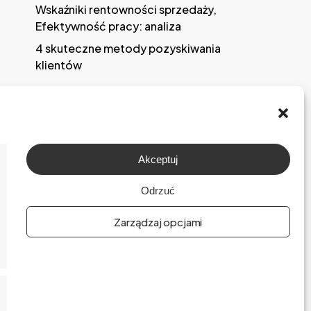
Wskaźniki rentowności sprzedaży,
Efektywność pracy: analiza
4 skuteczne metody pozyskiwania
klientów
Akceptuj
O firmie
Odrzuć
Praca
Zarządzaj opcjami
Polityka prywatności
Polityka plików cookies (EU)