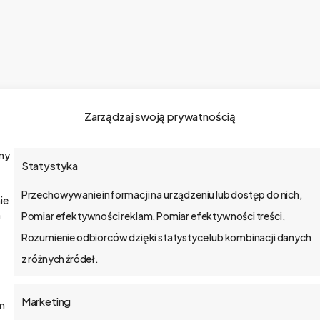
Zarządzaj swoją prywatnością
amy
Statystyka
o bs4 core
Przechowywanie informacji na urządzeniu lub dostęp do nich,
ie
Jak wdrażamy
a
Pomiar efektywności reklam, Pomiar efektywności treści,
Rozumienie odbiorców dzięki statystyce lub kombinacji danych
API
z różnych źródeł.
Blog
Marketing
ym