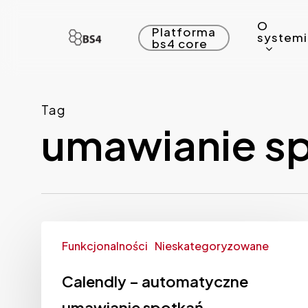
Skip
O
to
Platforma
system
bs4 core
main
content
Tag
umawianie s
Funkcjonalności
Nieskategoryzowane
Calendly – automatyczne
umawianie spotkań