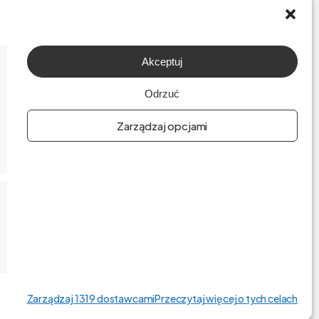
Akceptuj
O firmie
Odrzuć
Praca
Zarządzaj opcjami
Polityka prywatności
Polityka plików cookies (EU)
English
Zarządzaj 1319 dostawcami
Przeczytaj więcej o tych celach