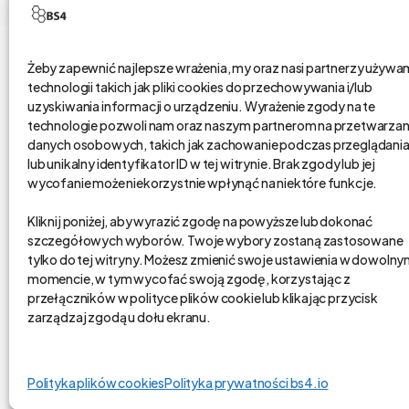
Żeby zapewnić najlepsze wrażenia, my oraz nasi partnerzy używ
technologii takich jak pliki cookies do przechowywania i/lub
bs4 business solutions sp. z o.o.
uzyskiwania informacji o urządzeniu. Wyrażenie zgody na te
technologie pozwoli nam oraz naszym partnerom na przetwarzan
danych osobowych, takich jak zachowanie podczas przeglądani
na rynku od 2002 r.
lub unikalny identyfikator ID w tej witrynie. Brak zgody lub jej
kapitał zakładowy 1,15 mln zł.
wycofanie może niekorzystnie wpłynąć na niektóre funkcje.
Poznań, Polska
Kliknij poniżej, aby wyrazić zgodę na powyższe lub dokonać
tel. 61 848 44 23
szczegółowych wyborów. Twoje wybory zostaną zastosowane
bs4@bs4.io
tylko do tej witryny. Możesz zmienić swoje ustawienia w dowoln
momencie, w tym wycofać swoją zgodę, korzystając z
przełączników w polityce plików cookie lub klikając przycisk
zarządzaj zgodą u dołu ekranu.
Polityka plików cookies
Polityka prywatności bs4.io