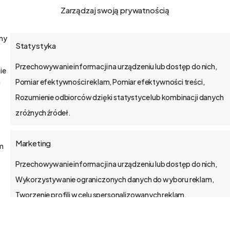
Zarządzaj swoją prywatnością
amy
Statystyka
o bs4 core
Przechowywanie informacji na urządzeniu lub dostęp do nich,
ie
Jak wdrażamy
a
Pomiar efektywności reklam, Pomiar efektywności treści,
Rozumienie odbiorców dzięki statystyce lub kombinacji danych
API
z różnych źródeł.
Blog
Marketing
ym
Kontakt
Przechowywanie informacji na urządzeniu lub dostęp do nich,
Wykorzystywanie ograniczonych danych do wyboru reklam,
Tworzenie profili w celu spersonalizowanych reklam,
Wykorzystanie profili do wyboru spersonalizowanych reklam,
Tworzenie profili w celu personalizacji treści, Wykorzystywanie