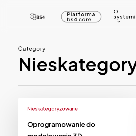
Skip
O
to
Platforma
system
bs4 core
main
content
Category
Nieskategor
Nieskategoryzowane
Oprogramowanie do
modelowania 3D –