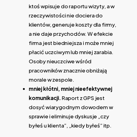
ktoś wpisuje do raportu wizyty, a w
rzeczywistości nie dociera do
klientów, generuje koszty dla firmy,
a nie daje przychodów. W efekcie
firma jest biedniejsza i może mniej
płacić uczciwym lub mniej zarabia.
Osoby nieuczciwe wśród
pracowników znacznie obniżają
morale w zespole.
mniej kłótni, mniej nieefektywnej
komunikacji.
Raport z GPS jest
dosyć wiarygodnym dowodem w
sprawie i eliminuje dyskusje „czy
byłeś u klienta”, „kiedy byłeś” itp.