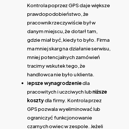
Kontrola poprzez GPS daje większe
prawdopodobieństwo, że
pracownik rzeczywiście był w
danym miejscu, że dotarł tam,
gdzie miał być, kiedy to było. Firma
ma mniej skarg na działanie serwisu,
mniej potencjalnych zamówień
tracimy wskutek tego, że
handlowca nie było u klienta.
l
epsze wynagrodzenie
dla
pracowitych i uczciwych lub
niższe
koszty
dla firmy. Kontrola przez
GPS pozwala wyeliminować lub
ograniczyć funkcjonowanie
czarnych owiec w zespole. Jeżeli