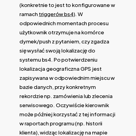
(konkretnie to jest to konfigurowane w
ramach
triggerów bs4
). W
odpowiednich momentach procesu
użytkownik otrzymuje na komórce
dymek/push z pytaniem, czy zgadza
się wysłać swoją lokalizację do
systemu bs4. Po potwierdzeniu
lokalizacja geograficzna GPS jest
zapisywana w odpowiednim miejscu w
bazie danych, przy konkretnym
rekordzie np. zamówienia lub zlecenia
serwisowego. Oczywiście kierownik
może później korzystać z tej informacji
w raportach programu (np. historii
klienta), widząc lokalizację na mapie