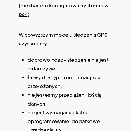
(
mechanizm konfigurowalnych map w
bs4
)
W powyższym modelu śledzenia GPS
uzyskujemy:
dobrowolność – śledzenie nie jest
natarczywe,
łatwy dostęp do informacji dla
przełożonych,
nie jesteśmy przeciążeni ilością
danych,
nie jest wymagana ekstra
oprogramowanie, dodatkowe
urządzenia itp.