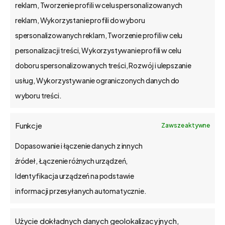
reklam, Tworzenie profili w celu spersonalizowanych
na rynku od 2002 r.
reklam, Wykorzystanie profili do wyboru
kapitał zakładowy 1,15 mln zł.
spersonalizowanych reklam, Tworzenie profili w celu
Poznań, Polska
personalizacji treści, Wykorzystywanie profili w celu
tel. 61 848 44 23
doboru spersonalizowanych treści, Rozwój i ulepszanie
bs4@bs4.io
usług, Wykorzystywanie ograniczonych danych do
wyboru treści.
o bs4 core
Funkcje
Zawsze aktywne
Jak wdrażamy
Dopasowanie i łączenie danych z innych
źródeł, Łączenie różnych urządzeń,
API
Identyfikacja urządzeń na podstawie
informacji przesyłanych automatycznie.
Blog
Użycie dokładnych danych geolokalizacyjnych,
Kontakt