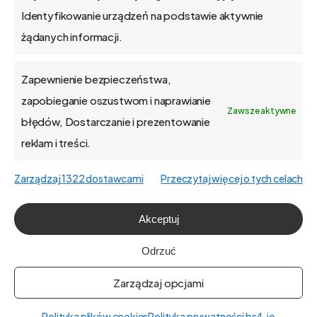
Identyfikowanie urządzeń na podstawie aktywnie
żądanych informacji.
Zapewnienie bezpieczeństwa,
O firmie
zapobieganie oszustwom i naprawianie
Zawsze aktywne
błędów, Dostarczanie i prezentowanie
Praca
reklam i treści.
Polityka prywatności
Zarządzaj 1322 dostawcami
Przeczytaj więcej o tych celach
Polityka plików cookies (EU)
Akceptuj
English
Odrzuć
Zarządzaj opcjami
Polityka plików cookies
Polityka prywatności bs4.io