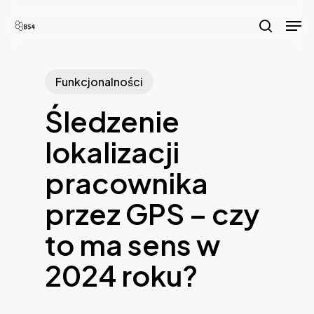
Skip
Men
to
search
main
content
Funkcjonalności
Śledzenie
lokalizacji
pracownika
przez GPS – czy
to ma sens w
2024 roku?