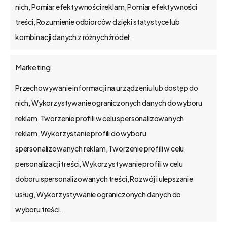
nich, Pomiar efektywności reklam, Pomiar efektywności
treści, Rozumienie odbiorców dzięki statystyce lub
kombinacji danych z różnych źródeł.
Marketing
Przechowywanie informacji na urządzeniu lub dostęp do
bs4 business solutions sp. z o.o.
nich, Wykorzystywanie ograniczonych danych do wyboru
reklam, Tworzenie profili w celu spersonalizowanych
na rynku od 2002 r.
reklam, Wykorzystanie profili do wyboru
kapitał zakładowy 1,15 mln zł.
spersonalizowanych reklam, Tworzenie profili w celu
Poznań, Polska
personalizacji treści, Wykorzystywanie profili w celu
tel. 61 848 44 23
doboru spersonalizowanych treści, Rozwój i ulepszanie
bs4@bs4.io
usług, Wykorzystywanie ograniczonych danych do
wyboru treści.