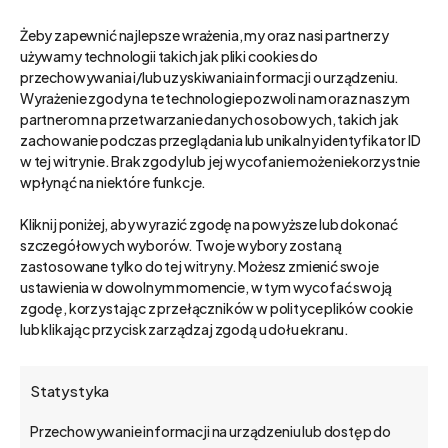
Żeby zapewnić najlepsze wrażenia, my oraz nasi partnerzy
używamy technologii takich jak pliki cookies do
przechowywania i/lub uzyskiwania informacji o urządzeniu.
Wyrażenie zgody na te technologie pozwoli nam oraz naszym
partnerom na przetwarzanie danych osobowych, takich jak
zachowanie podczas przeglądania lub unikalny identyfikator ID
w tej witrynie. Brak zgody lub jej wycofanie może niekorzystnie
wpłynąć na niektóre funkcje.
Kliknij poniżej, aby wyrazić zgodę na powyższe lub dokonać
szczegółowych wyborów. Twoje wybory zostaną
zastosowane tylko do tej witryny. Możesz zmienić swoje
ustawienia w dowolnym momencie, w tym wycofać swoją
zgodę, korzystając z przełączników w polityce plików cookie
lub klikając przycisk zarządzaj zgodą u dołu ekranu.
Case Study: FCB
25 lutego 2020
Statystyka
Przechowywanie informacji na urządzeniu lub dostęp do