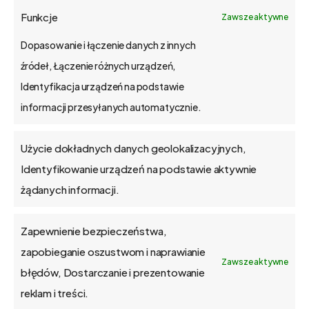
o bs4 core
Funkcje
Zawsze aktywne
Jak wdrażamy
Dopasowanie i łączenie danych z innych
źródeł, Łączenie różnych urządzeń,
API
Identyfikacja urządzeń na podstawie
informacji przesyłanych automatycznie.
Blog
Użycie dokładnych danych geolokalizacyjnych,
Kontakt
Identyfikowanie urządzeń na podstawie aktywnie
żądanych informacji.
Zapewnienie bezpieczeństwa,
O firmie
zapobieganie oszustwom i naprawianie
Zawsze aktywne
błędów, Dostarczanie i prezentowanie
Praca
reklam i treści.