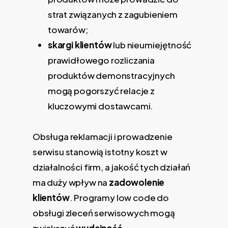
strat związanych z zagubieniem
towarów;
skargi klientów
lub nieumiejętność
prawidłowego rozliczania
produktów demonstracyjnych
mogą pogorszyć relacje z
kluczowymi dostawcami.
Obsługa reklamacji i prowadzenie
serwisu stanowią istotny koszt w
działalności firm, a jakość tych działań
ma duży wpływ na
zadowolenie
klientów
. Programy low code do
obsługi zleceń serwisowych mogą
zwiększyć
wydajność