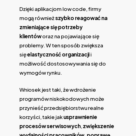
Dzięki aplikacjom low code, firmy
mogą również
szybko reagować na
zmieniające się potrzeby
klientów
oraz na pojawiające się
problemy. W ten sposób zwiększa
się
elastyczność organizacji
i
możliwość dostosowywania się do
wymogów rynku.
Wniosek jest taki, że wdrożenie
programów niskokodowych może
przynieść przedsiębiorstwu realne
korzyści, takie jak
usprawnienie
procesów serwisowych
,
zwiększenie
wydajności pracowników
,
poprawę