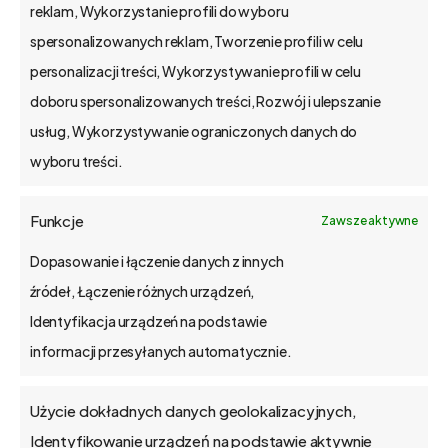
Serwisant znajdzie zestawienie
reklam, Wykorzystanie profili do wyboru
przydzielonych zleceń. W tym
spersonalizowanych reklam, Tworzenie profili w celu
przypadku ważna jest funkcja ich
personalizacji treści, Wykorzystywanie profili w celu
sortowania, które możemy
doboru spersonalizowanych treści, Rozwój i ulepszanie
dowolnie konfigurować. Filtry to
usług, Wykorzystywanie ograniczonych danych do
np.: termin, arbitralnie wybierane
wyboru treści.
pole „priorytet” czy ręcznie
przeciągana kolejność.
Funkcje
Zawsze aktywne
Kierownicy działów serwisu i
Dopasowanie i łączenie danych z innych
reklamacji mogą widzieć na swoim
źródeł, Łączenie różnych urządzeń,
pulpicie managera zagregowane
Identyfikacja urządzeń na podstawie
dane o wszystkich zleceniach w
informacji przesyłanych automatycznie.
konkretnej fazie lub takie, które
wymagają uwagi, np.:
Użycie dokładnych danych geolokalizacyjnych,
przeterminowane, długo
Identyfikowanie urządzeń na podstawie aktywnie