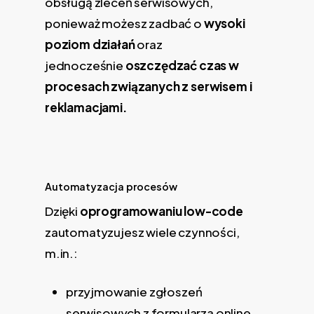
obsługą zleceń serwisowych,
ponieważ możesz zadbać o
wysoki
poziom działań
oraz
jednocześnie
oszczędzać czas w
procesach związanych z serwisem i
reklamacjami.
Automatyzacja procesów
Dzięki
oprogramowaniu low-code
zautomatyzujesz wiele czynności,
m.in.:
przyjmowanie zgłoszeń
serwisowych z formularza online,