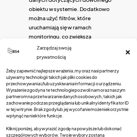
obiektu w systemie. Dodatkowo
można użyć filtrów, które
uruchamiają się w ramach
monitoringu, co zwiększa
elastyczność w całym procesie. Co
Zarządzaj swoją
zyskujemy? Szybkie wprowadzanie
prywatnością
usprawnień i podejmowanie
Żeby zapewnić najlepsze wrażenia, my oraz nasi partnerzy
decyzji opartych na danych.
używamy technologii takich jak pliki cookies do
Kanban
jest narzędziem, które
przechowywania i/lub uzyskiwania informacji o urządzeniu.
Wyrażenie zgody na te technologie pozwoli nam oraz naszym
wykorzystuje się do
przejrzystego
partnerom na przetwarzanie danych osobowych, takich jak
widoku zleceń z podziałem na ich
zachowanie podczas przeglądania lub unikalny identyfikator ID
fazy
. To także
proste przenoszenie
w tej witrynie. Brak zgody lub jej wycofanie może niekorzystnie
wpłynąć na niektóre funkcje.
ich między poszczególnymi
etapami
– użytkownik nie musi
Kliknij poniżej, aby wyrazić zgodę na powyższe lub dokonać
szczegółowych wyborów. Twoje wybory zostaną