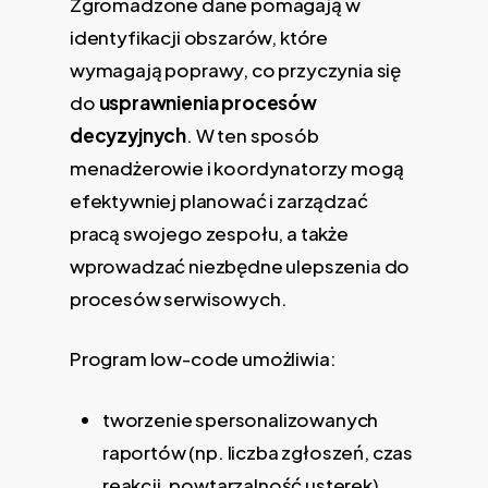
Zgromadzone dane pomagają w
identyfikacji obszarów, które
wymagają poprawy, co przyczynia się
do
usprawnienia procesów
decyzyjnych
. W ten sposób
menadżerowie i koordynatorzy mogą
efektywniej planować i zarządzać
pracą swojego zespołu, a także
wprowadzać niezbędne ulepszenia do
procesów serwisowych.
Program low-code umożliwia:
tworzenie spersonalizowanych
raportów (np. liczba zgłoszeń, czas
reakcji, powtarzalność usterek),