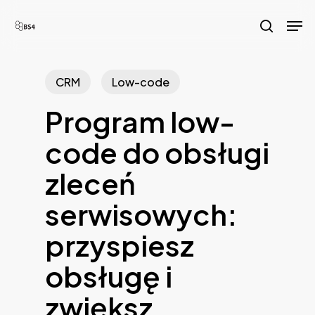
Skip
Men
to
search
main
content
CRM
Low-code
Program low-
code do obsługi
zleceń
serwisowych:
przyspiesz
obsługę i
zwiększ