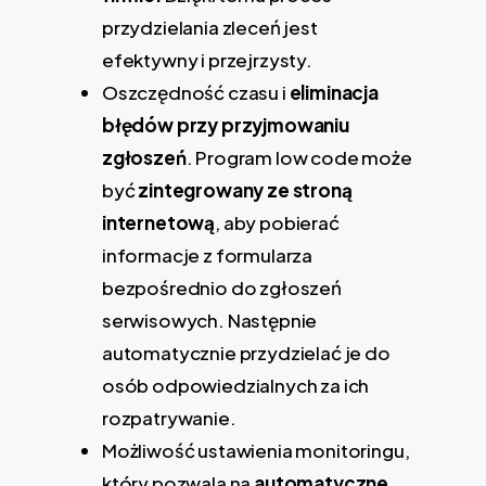
przydzielania zleceń jest
efektywny i przejrzysty.
Oszczędność czasu i
eliminacja
błędów przy przyjmowaniu
zgłoszeń
. Program low code może
być
zintegrowany ze stroną
internetową
, aby pobierać
informacje z formularza
bezpośrednio do zgłoszeń
serwisowych. Następnie
automatycznie przydzielać je do
osób odpowiedzialnych za ich
rozpatrywanie.
Możliwość ustawienia monitoringu,
który pozwala na
automatyczne