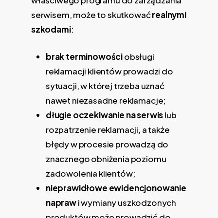
właściwego programu do zarządzania
serwisem, może to skutkować
realnymi
szkodami
:
brak terminowości
obsługi
reklamacji klientów prowadzi do
sytuacji, w której trzeba uznać
nawet niezasadne reklamacje;
długie oczekiwanie na serwis
lub
rozpatrzenie reklamacji, a także
błędy w procesie prowadzą do
znacznego obniżenia poziomu
zadowolenia klientów;
nieprawidłowe ewidencjonowanie
napraw
i wymiany uszkodzonych
produktów może prowadzić do