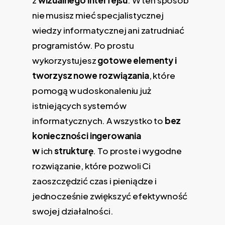
z
wizualnego interfejsu
. W ten sposób
nie musisz mieć specjalistycznej
wiedzy informatycznej ani zatrudniać
programistów. Po prostu
wykorzystujesz
gotowe elementy i
tworzysz nowe rozwiązania
, które
pomogą w udoskonaleniu już
istniejących systemów
informatycznych. A wszystko to
bez
konieczności ingerowania
w
ich
strukturę
. To proste i wygodne
rozwiązanie, które pozwoli Ci
zaoszczędzić czas i pieniądze i
jednocześnie zwiększyć efektywność
swojej działalności.