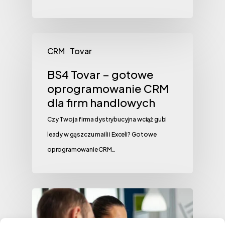
CRM
Tovar
BS4 Tovar – gotowe
oprogramowanie CRM
dla firm handlowych
Czy Twoja firma dystrybucyjna wciąż gubi
leady w gąszczu maili i Exceli? Gotowe
oprogramowanie CRM…