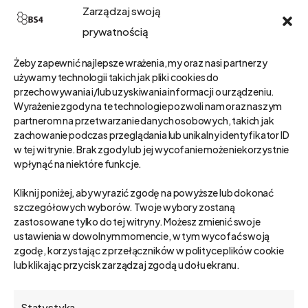
Zarządzaj swoją
prywatnością
Żeby zapewnić najlepsze wrażenia, my oraz nasi partnerzy
używamy technologii takich jak pliki cookies do
przechowywania i/lub uzyskiwania informacji o urządzeniu.
Wyrażenie zgody na te technologie pozwoli nam oraz naszym
partnerom na przetwarzanie danych osobowych, takich jak
zachowanie podczas przeglądania lub unikalny identyfikator ID
w tej witrynie. Brak zgody lub jej wycofanie może niekorzystnie
wpłynąć na niektóre funkcje.
Kliknij poniżej, aby wyrazić zgodę na powyższe lub dokonać
szczegółowych wyborów. Twoje wybory zostaną
zastosowane tylko do tej witryny. Możesz zmienić swoje
ustawienia w dowolnym momencie, w tym wycofać swoją
CRM
zgodę, korzystając z przełączników w polityce plików cookie
lub klikając przycisk zarządzaj zgodą u dołu ekranu.
Nowe pokolenie
użytkowników to nowe
Statystyka