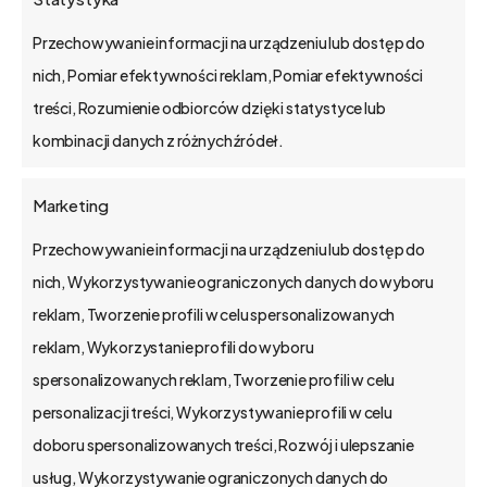
wyzwania.
Przechowywanie informacji na urządzeniu lub dostęp do
Jak dawniej wdrażało się CRM? Nowe
nich, Pomiar efektywności reklam, Pomiar efektywności
pokolenie użytkowników systemów
treści, Rozumienie odbiorców dzięki statystyce lub
biznesowych różni się bardzo znacząco od…
kombinacji danych z różnych źródeł.
Marketing
Przechowywanie informacji na urządzeniu lub dostęp do
bs4 business solutions sp. z o.o.
nich, Wykorzystywanie ograniczonych danych do wyboru
reklam, Tworzenie profili w celu spersonalizowanych
na rynku od 2002 r.
reklam, Wykorzystanie profili do wyboru
kapitał zakładowy 1,15 mln zł.
spersonalizowanych reklam, Tworzenie profili w celu
Poznań, Polska
personalizacji treści, Wykorzystywanie profili w celu
tel. 61 848 44 23
doboru spersonalizowanych treści, Rozwój i ulepszanie
bs4@bs4.io
usług, Wykorzystywanie ograniczonych danych do