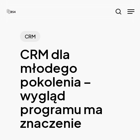
Skip
Men
to
search
main
content
CRM
CRM dla
młodego
pokolenia –
wygląd
programu ma
znaczenie