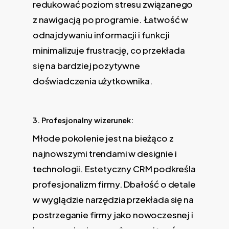
redukować poziom stresu związanego
z nawigacją po programie. Łatwość w
odnajdywaniu informacji i funkcji
minimalizuje frustrację, co przekłada
się na bardziej pozytywne
doświadczenia użytkownika.
3. Profesjonalny wizerunek:
Młode pokolenie jest na bieżąco z
najnowszymi trendami w designie i
technologii. Estetyczny CRM podkreśla
profesjonalizm firmy. Dbałość o detale
w wyglądzie narzędzia przekłada się na
postrzeganie firmy jako nowoczesnej i