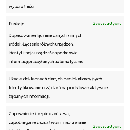
wyboru treści.
o bs4 core
Funkcje
Zawsze aktywne
Jak wdrażamy
Dopasowanie i łączenie danych z innych
źródeł, Łączenie różnych urządzeń,
API
Identyfikacja urządzeń na podstawie
informacji przesyłanych automatycznie.
Blog
Użycie dokładnych danych geolokalizacyjnych,
Kontakt
Identyfikowanie urządzeń na podstawie aktywnie
żądanych informacji.
Zapewnienie bezpieczeństwa,
O firmie
zapobieganie oszustwom i naprawianie
Zawsze aktywne