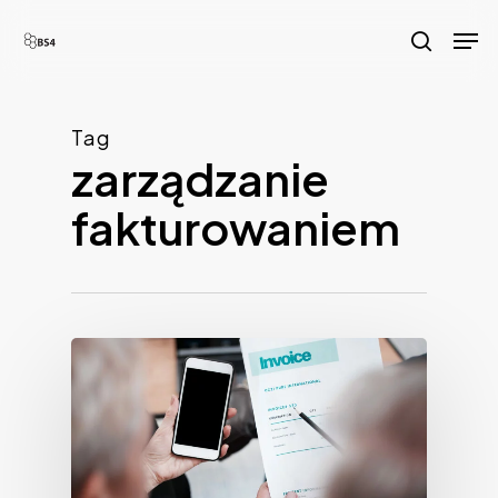
Skip
Men
to
search
main
content
Tag
zarządzanie
fakturowaniem