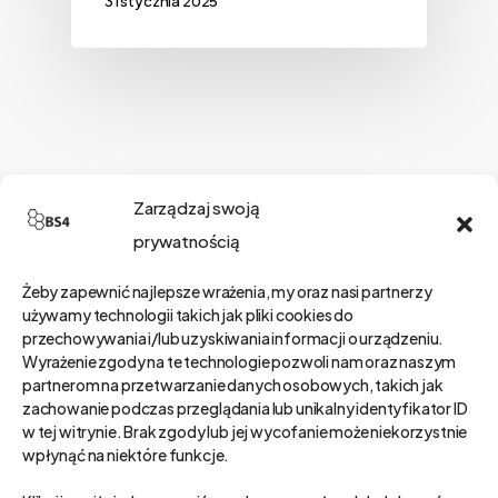
31 stycznia 2025
Szukaj
Zarządzaj swoją
prywatnością
Żeby zapewnić najlepsze wrażenia, my oraz nasi partnerzy
Kategorie
używamy technologii takich jak pliki cookies do
przechowywania i/lub uzyskiwania informacji o urządzeniu.
Wyrażenie zgody na te technologie pozwoli nam oraz naszym
partnerom na przetwarzanie danych osobowych, takich jak
zachowanie podczas przeglądania lub unikalny identyfikator ID
Kategorie
w tej witrynie. Brak zgody lub jej wycofanie może niekorzystnie
wpłynąć na niektóre funkcje.
Wybierz Kategoria