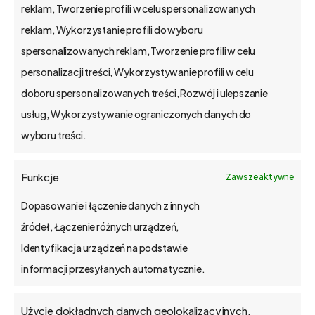
reklam, Tworzenie profili w celu spersonalizowanych
na rynku od 2002 r.
reklam, Wykorzystanie profili do wyboru
kapitał zakładowy 1,15 mln zł.
spersonalizowanych reklam, Tworzenie profili w celu
Poznań, Polska
personalizacji treści, Wykorzystywanie profili w celu
tel. 61 848 44 23
doboru spersonalizowanych treści, Rozwój i ulepszanie
bs4@bs4.io
usług, Wykorzystywanie ograniczonych danych do
wyboru treści.
o bs4 core
Funkcje
Zawsze aktywne
Jak wdrażamy
Dopasowanie i łączenie danych z innych
źródeł, Łączenie różnych urządzeń,
API
Identyfikacja urządzeń na podstawie
informacji przesyłanych automatycznie.
Blog
Użycie dokładnych danych geolokalizacyjnych,
Kontakt