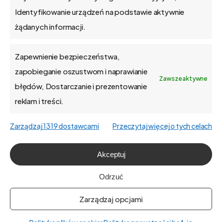
Identyfikowanie urządzeń na podstawie aktywnie
żądanych informacji.
Zapewnienie bezpieczeństwa,
O firmie
zapobieganie oszustwom i naprawianie
Zawsze aktywne
błędów, Dostarczanie i prezentowanie
Praca
reklam i treści.
Polityka prywatności
Zarządzaj 1319 dostawcami
Przeczytaj więcej o tych celach
Polityka plików cookies (EU)
Akceptuj
English
Odrzuć
Zarządzaj opcjami