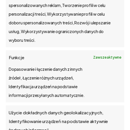
spersonalizowanych reklam, Tworzenie profili w celu
Poznań, Polska
personalizacji treści, Wykorzystywanie profili w celu
tel. 61 848 44 23
doboru spersonalizowanych treści, Rozwój i ulepszanie
bs4@bs4.io
usług, Wykorzystywanie ograniczonych danych do
wyboru treści.
o bs4 core
Funkcje
Zawsze aktywne
Jak wdrażamy
Dopasowanie i łączenie danych z innych
źródeł, Łączenie różnych urządzeń,
API
Identyfikacja urządzeń na podstawie
informacji przesyłanych automatycznie.
Blog
Użycie dokładnych danych geolokalizacyjnych,
Kontakt
Identyfikowanie urządzeń na podstawie aktywnie
żądanych informacji.