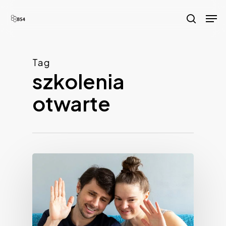
Skip
Men
to
search
main
content
Tag
szkolenia
otwarte