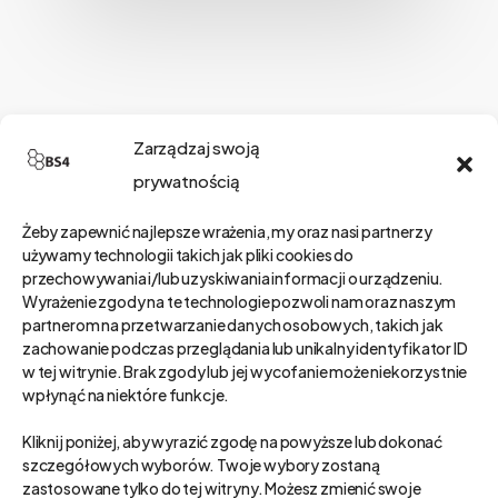
Szukaj
Zarządzaj swoją
prywatnością
Żeby zapewnić najlepsze wrażenia, my oraz nasi partnerzy
Kategorie
używamy technologii takich jak pliki cookies do
przechowywania i/lub uzyskiwania informacji o urządzeniu.
Wyrażenie zgody na te technologie pozwoli nam oraz naszym
partnerom na przetwarzanie danych osobowych, takich jak
zachowanie podczas przeglądania lub unikalny identyfikator ID
Kategorie
w tej witrynie. Brak zgody lub jej wycofanie może niekorzystnie
wpłynąć na niektóre funkcje.
Wybierz Kategoria
Kliknij poniżej, aby wyrazić zgodę na powyższe lub dokonać
szczegółowych wyborów. Twoje wybory zostaną
zastosowane tylko do tej witryny. Możesz zmienić swoje