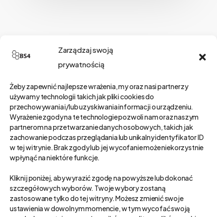
Szukaj
Zarządzaj swoją
prywatnością
Żeby zapewnić najlepsze wrażenia, my oraz nasi partnerzy
Kategorie
używamy technologii takich jak pliki cookies do
przechowywania i/lub uzyskiwania informacji o urządzeniu.
Wyrażenie zgody na te technologie pozwoli nam oraz naszym
partnerom na przetwarzanie danych osobowych, takich jak
zachowanie podczas przeglądania lub unikalny identyfikator ID
Kategorie
w tej witrynie. Brak zgody lub jej wycofanie może niekorzystnie
wpłynąć na niektóre funkcje.
Wybierz Kategoria
Kliknij poniżej, aby wyrazić zgodę na powyższe lub dokonać
szczegółowych wyborów. Twoje wybory zostaną
zastosowane tylko do tej witryny. Możesz zmienić swoje
Najnowsze posty
ustawienia w dowolnym momencie, w tym wycofać swoją