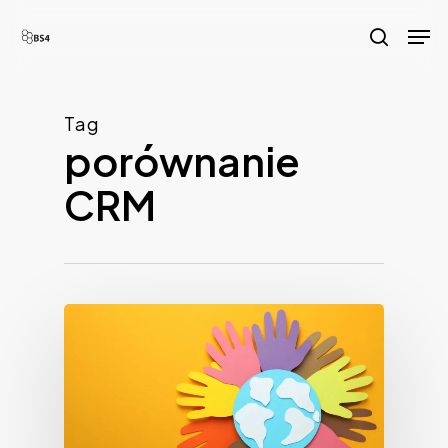
Skip
Men
to
search
main
content
Tag
porównanie
CRM