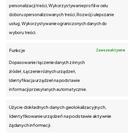
personalizacji treści, Wykorzystywanie profili w celu
tel. 61 848 44 23
doboru spersonalizowanych treści, Rozwój i ulepszanie
bs4@bs4.io
usług, Wykorzystywanie ograniczonych danych do
wyboru treści.
o bs4 core
Funkcje
Zawsze aktywne
Jak wdrażamy
Dopasowanie i łączenie danych z innych
źródeł, Łączenie różnych urządzeń,
API
Identyfikacja urządzeń na podstawie
informacji przesyłanych automatycznie.
Blog
Użycie dokładnych danych geolokalizacyjnych,
Kontakt
Identyfikowanie urządzeń na podstawie aktywnie
żądanych informacji.