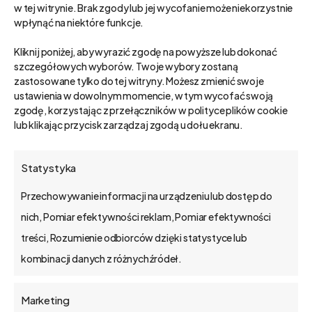
Kategorie
w tej witrynie. Brak zgody lub jej wycofanie może niekorzystnie
wpłynąć na niektóre funkcje.
Wybierz Kategoria
Kliknij poniżej, aby wyrazić zgodę na powyższe lub dokonać
szczegółowych wyborów. Twoje wybory zostaną
zastosowane tylko do tej witryny. Możesz zmienić swoje
Najnowsze posty
ustawienia w dowolnym momencie, w tym wycofać swoją
zgodę, korzystając z przełączników w polityce plików cookie
bs4 API changelog
lub klikając przycisk zarządzaj zgodą u dołu ekranu.
Jak skonfigurować, programować i
debugować bs4 API dla bs4 core
Statystyka
Wskaźniki rentowności sprzedaży,
Przechowywanie informacji na urządzeniu lub dostęp do
Efektywność pracy: analiza
nich, Pomiar efektywności reklam, Pomiar efektywności
4 skuteczne metody pozyskiwania
treści, Rozumienie odbiorców dzięki statystyce lub
klientów
kombinacji danych z różnych źródeł.
Marketing