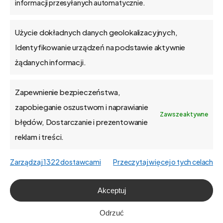
informacji przesyłanych automatycznie.
Blog
Użycie dokładnych danych geolokalizacyjnych,
Kontakt
Identyfikowanie urządzeń na podstawie aktywnie
żądanych informacji.
Zapewnienie bezpieczeństwa,
O firmie
zapobieganie oszustwom i naprawianie
Zawsze aktywne
błędów, Dostarczanie i prezentowanie
Praca
reklam i treści.
Polityka prywatności
Zarządzaj 1322 dostawcami
Przeczytaj więcej o tych celach
Polityka plików cookies (EU)
Akceptuj
English
Odrzuć