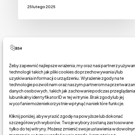
25 lutego 2025
Żeby zapewnić najlepsze wrażenia, my oraz nasi partnerzy używ
technologii takich jak pliki cookies do przechowywania i/lub
bs4 business solutions sp. z o.o.
uzyskiwania informacji o urządzeniu. Wyrażenie zgody na te
technologie pozwoli nam oraz naszym partnerom na przetwarzan
danych osobowych, takich jak zachowanie podczas przeglądani
na rynku od 2002 r.
lub unikalny identyfikator ID w tej witrynie. Brak zgody lub jej
kapitał zakładowy 1,15 mln zł.
wycofanie może niekorzystnie wpłynąć na niektóre funkcje.
Poznań, Polska
Kliknij poniżej, aby wyrazić zgodę na powyższe lub dokonać
tel. 61 848 44 23
szczegółowych wyborów. Twoje wybory zostaną zastosowane
bs4@bs4.io
tylko do tej witryny. Możesz zmienić swoje ustawienia w dowoln