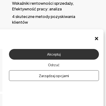
Wskaźniki rentowności sprzedaży,
Efektywność pracy: analiza
4 skuteczne metody pozyskiwania
klientów
Akceptuj
O firmie
Odrzuć
Praca
Zarządzaj opcjami
Polityka prywatności
Polityka plików cookies (EU)