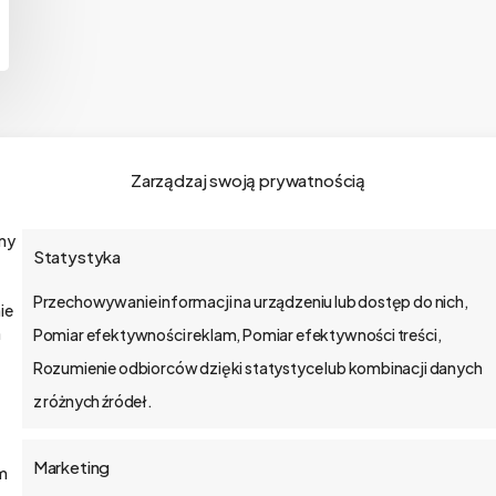
Zarządzaj swoją prywatnością
amy
Statystyka
o bs4 core
Przechowywanie informacji na urządzeniu lub dostęp do nich,
ie
Jak wdrażamy
a
Pomiar efektywności reklam, Pomiar efektywności treści,
Rozumienie odbiorców dzięki statystyce lub kombinacji danych
API
z różnych źródeł.
Blog
Marketing
ym