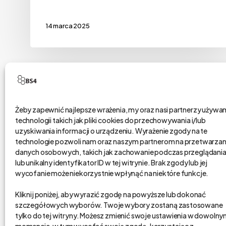
14 marca 2025
Żeby zapewnić najlepsze wrażenia, my oraz nasi partnerzy używ
technologii takich jak pliki cookies do przechowywania i/lub
bs4 business solutions sp. z o.o.
uzyskiwania informacji o urządzeniu. Wyrażenie zgody na te
technologie pozwoli nam oraz naszym partnerom na przetwarzan
danych osobowych, takich jak zachowanie podczas przeglądani
na rynku od 2002 r.
lub unikalny identyfikator ID w tej witrynie. Brak zgody lub jej
kapitał zakładowy 1,15 mln zł.
wycofanie może niekorzystnie wpłynąć na niektóre funkcje.
Poznań, Polska
Kliknij poniżej, aby wyrazić zgodę na powyższe lub dokonać
tel. 61 848 44 23
szczegółowych wyborów. Twoje wybory zostaną zastosowane
bs4@bs4.io
tylko do tej witryny. Możesz zmienić swoje ustawienia w dowoln