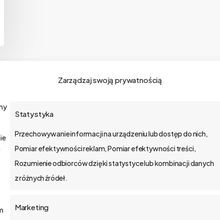
Zarządzaj swoją prywatnością
amy
Statystyka
o bs4 core
Przechowywanie informacji na urządzeniu lub dostęp do nich,
ie
Jak wdrażamy
a
Pomiar efektywności reklam, Pomiar efektywności treści,
Rozumienie odbiorców dzięki statystyce lub kombinacji danych
API
z różnych źródeł.
Blog
Marketing
ym