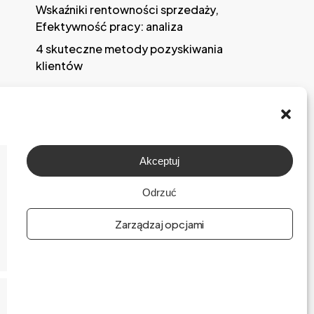
Wskaźniki rentowności sprzedaży,
Efektywność pracy: analiza
4 skuteczne metody pozyskiwania
klientów
Akceptuj
O firmie
Odrzuć
Praca
Zarządzaj opcjami
Polityka prywatności
Polityka plików cookies (EU)