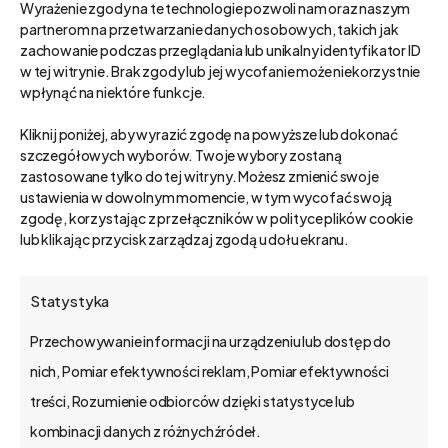
Wyrażenie zgody na te technologie pozwoli nam oraz naszym
partnerom na przetwarzanie danych osobowych, takich jak
zachowanie podczas przeglądania lub unikalny identyfikator ID
Kategorie
w tej witrynie. Brak zgody lub jej wycofanie może niekorzystnie
wpłynąć na niektóre funkcje.
Wybierz Kategoria
Kliknij poniżej, aby wyrazić zgodę na powyższe lub dokonać
szczegółowych wyborów. Twoje wybory zostaną
zastosowane tylko do tej witryny. Możesz zmienić swoje
Najnowsze posty
ustawienia w dowolnym momencie, w tym wycofać swoją
zgodę, korzystając z przełączników w polityce plików cookie
bs4 API changelog
lub klikając przycisk zarządzaj zgodą u dołu ekranu.
Jak skonfigurować, programować i
debugować bs4 API dla bs4 core
Statystyka
Wskaźniki rentowności sprzedaży,
Przechowywanie informacji na urządzeniu lub dostęp do
Efektywność pracy: analiza
nich, Pomiar efektywności reklam, Pomiar efektywności
4 skuteczne metody pozyskiwania
treści, Rozumienie odbiorców dzięki statystyce lub
klientów
kombinacji danych z różnych źródeł.