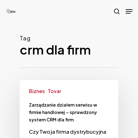
Skip
Men
to
search
main
content
Tag
crm dla firm
Biznes
Tovar
Zarządzanie działem serwisu w
firmie handlowej – sprawdzony
system CRM dla firm
Czy Twoja firma dystrybucyjna