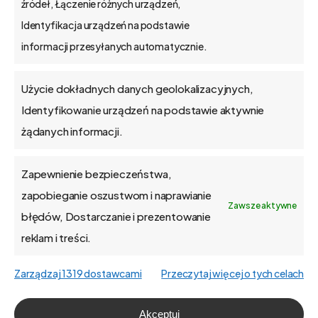
źródeł, Łączenie różnych urządzeń,
API
Identyfikacja urządzeń na podstawie
informacji przesyłanych automatycznie.
Blog
Użycie dokładnych danych geolokalizacyjnych,
Kontakt
Identyfikowanie urządzeń na podstawie aktywnie
żądanych informacji.
Zapewnienie bezpieczeństwa,
O firmie
zapobieganie oszustwom i naprawianie
Zawsze aktywne
błędów, Dostarczanie i prezentowanie
Praca
reklam i treści.
Polityka prywatności
Zarządzaj 1319 dostawcami
Przeczytaj więcej o tych celach
Polityka plików cookies (EU)
Akceptuj