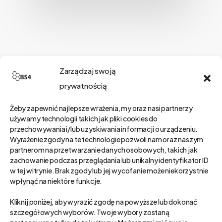
Szukaj
Zarządzaj swoją
prywatnością
Żeby zapewnić najlepsze wrażenia, my oraz nasi partnerzy
Kategorie
używamy technologii takich jak pliki cookies do
przechowywania i/lub uzyskiwania informacji o urządzeniu.
Wyrażenie zgody na te technologie pozwoli nam oraz naszym
partnerom na przetwarzanie danych osobowych, takich jak
zachowanie podczas przeglądania lub unikalny identyfikator ID
Kategorie
w tej witrynie. Brak zgody lub jej wycofanie może niekorzystnie
wpłynąć na niektóre funkcje.
Wybierz Kategoria
Kliknij poniżej, aby wyrazić zgodę na powyższe lub dokonać
szczegółowych wyborów. Twoje wybory zostaną