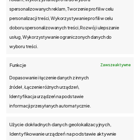
kapitał zakładowy 1,15 mln zł.
spersonalizowanych reklam, Tworzenie profili w celu
Poznań, Polska
personalizacji treści, Wykorzystywanie profili w celu
tel. 61 848 44 23
doboru spersonalizowanych treści, Rozwój i ulepszanie
bs4@bs4.io
usług, Wykorzystywanie ograniczonych danych do
wyboru treści.
o bs4 core
Funkcje
Zawsze aktywne
Jak wdrażamy
Dopasowanie i łączenie danych z innych
źródeł, Łączenie różnych urządzeń,
API
Identyfikacja urządzeń na podstawie
informacji przesyłanych automatycznie.
Blog
Użycie dokładnych danych geolokalizacyjnych,
Kontakt
Identyfikowanie urządzeń na podstawie aktywnie