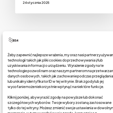
24 stycznia 2025
Żeby zapewnić najlepsze wrażenia, my oraz nasi partnerzy używ
technologii takich jak pliki cookies do przechowywania i/lub
bs4 business solutions sp. z o.o.
uzyskiwania informacji o urządzeniu. Wyrażenie zgody na te
technologie pozwoli nam oraz naszym partnerom na przetwarzan
danych osobowych, takich jak zachowanie podczas przeglądani
na rynku od 2002 r.
lub unikalny identyfikator ID w tej witrynie. Brak zgody lub jej
kapitał zakładowy 1,15 mln zł.
wycofanie może niekorzystnie wpłynąć na niektóre funkcje.
Poznań, Polska
Kliknij poniżej, aby wyrazić zgodę na powyższe lub dokonać
tel. 61 848 44 23
szczegółowych wyborów. Twoje wybory zostaną zastosowane
bs4@bs4.io
tylko do tej witryny. Możesz zmienić swoje ustawienia w dowoln