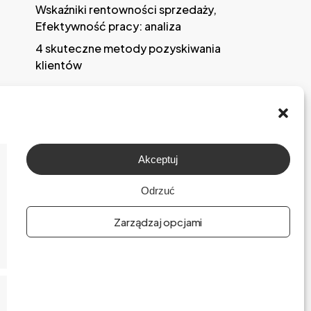
Wskaźniki rentowności sprzedaży,
Efektywność pracy: analiza
4 skuteczne metody pozyskiwania
klientów
Akceptuj
O firmie
Odrzuć
Praca
Zarządzaj opcjami
Polityka prywatności
Polityka plików cookies (EU)