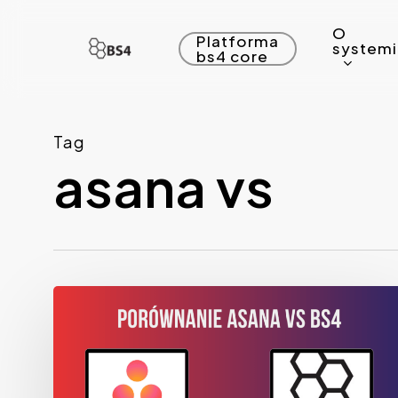
Skip
O
to
Platforma
system
bs4 core
main
content
Tag
asana vs