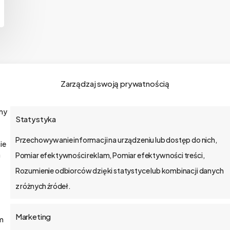
Zarządzaj swoją prywatnością
amy
Statystyka
o bs4 core
Przechowywanie informacji na urządzeniu lub dostęp do nich,
ie
Jak wdrażamy
a
Pomiar efektywności reklam, Pomiar efektywności treści,
Rozumienie odbiorców dzięki statystyce lub kombinacji danych
API
z różnych źródeł.
Blog
Marketing
ym