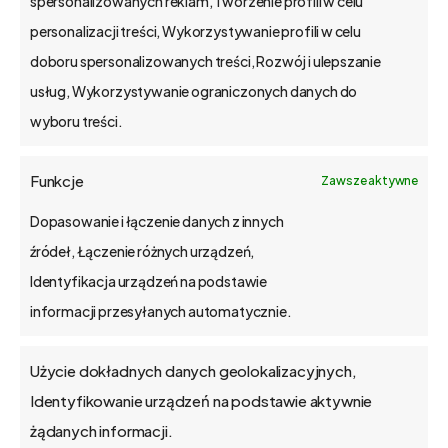
spersonalizowanych reklam, Tworzenie profili w celu
Poznań, Polska
personalizacji treści, Wykorzystywanie profili w celu
tel. 61 848 44 23
doboru spersonalizowanych treści, Rozwój i ulepszanie
bs4@bs4.io
usług, Wykorzystywanie ograniczonych danych do
wyboru treści.
o bs4 core
Funkcje
Zawsze aktywne
Jak wdrażamy
Dopasowanie i łączenie danych z innych
źródeł, Łączenie różnych urządzeń,
API
Identyfikacja urządzeń na podstawie
informacji przesyłanych automatycznie.
Blog
Użycie dokładnych danych geolokalizacyjnych,
Kontakt
Identyfikowanie urządzeń na podstawie aktywnie
żądanych informacji.