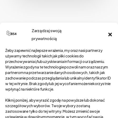
Szukaj
Zarządzaj swoją
prywatnością
Żeby zapewnić najlepsze wrażenia, my oraz nasi partnerzy
Kategorie
używamy technologii takich jak pliki cookies do
przechowywania i/lub uzyskiwania informacji o urządzeniu.
Wyrażenie zgody na te technologie pozwoli nam oraz naszym
partnerom na przetwarzanie danych osobowych, takich jak
zachowanie podczas przeglądania lub unikalny identyfikator ID
Kategorie
w tej witrynie. Brak zgody lub jej wycofanie może niekorzystnie
wpłynąć na niektóre funkcje.
Wybierz Kategoria
Kliknij poniżej, aby wyrazić zgodę na powyższe lub dokonać
szczegółowych wyborów. Twoje wybory zostaną
zastosowane tylko do tej witryny. Możesz zmienić swoje
ustawienia w dowolnym momencie, w tym wycofać swoją