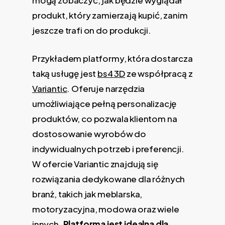
mogą zobaczyć, jak będzie wyglądał
produkt, który zamierzają kupić, zanim
jeszcze trafi on do produkcji.
Przykładem platformy, która dostarcza
taką usługę jest
bs4 3D
ze współpracą z
Variantic
. Oferuje narzędzia
umożliwiające pełną personalizację
produktów, co pozwala klientom na
dostosowanie wyrobów do
indywidualnych potrzeb i preferencji.
W ofercie Variantic znajdują się
rozwiązania dedykowane dla różnych
branż, takich jak meblarska,
motoryzacyjna, modowa oraz wiele
innych.
Platforma jest idealna
dla