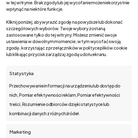
w tej witrynie. Brak zgody lub jej wycofanie może niekorzystnie
wpłynąć na niektóre funkcje.
Kliknij poniżej, aby wyrazić zgodę na powyższe lub dokonać
szczegółowych wyborów. Twoje wybory zostaną
zastosowane tylko do tej witryny. Możesz zmienić swoje
Advisor
Biznes
ustawienia w dowolnym momencie, w tym wycofać swoją
Funkcjonalności
zgodę, korzystając z przełączników w polityce plików cookie
lub klikając przycisk zarządzaj zgodą u dołu ekranu.
Mamy bezpłatny
system dla firm B2B. To
Statystyka
nie Prima Aprilis!
Przechowywanie informacji na urządzeniu lub dostęp do
Bezpłatny system dla firm, który nie jest
nich, Pomiar efektywności reklam, Pomiar efektywności
prima aprilis'owym żartem. W świecie biznesu
treści, Rozumienie odbiorców dzięki statystyce lub
rzadko zdarzają…
kombinacji danych z różnych źródeł.
Marketing