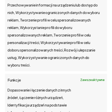
Przechowywanie informacji na urządzeniu lub dostęp do
bs4 business solutions sp. z o.o.
nich, Wykorzystywanie ograniczonych danych do wyboru
reklam, Tworzenie profili w celu spersonalizowanych
na rynku od 2002 r.
reklam, Wykorzystanie profili do wyboru
kapitał zakładowy 1,15 mln zł.
spersonalizowanych reklam, Tworzenie profili w celu
Poznań, Polska
personalizacji treści, Wykorzystywanie profili w celu
tel. 61 848 44 23
doboru spersonalizowanych treści, Rozwój i ulepszanie
bs4@bs4.io
usług, Wykorzystywanie ograniczonych danych do
wyboru treści.
o bs4 core
Funkcje
Zawsze aktywne
Jak wdrażamy
Dopasowanie i łączenie danych z innych
źródeł, Łączenie różnych urządzeń,
API
Identyfikacja urządzeń na podstawie