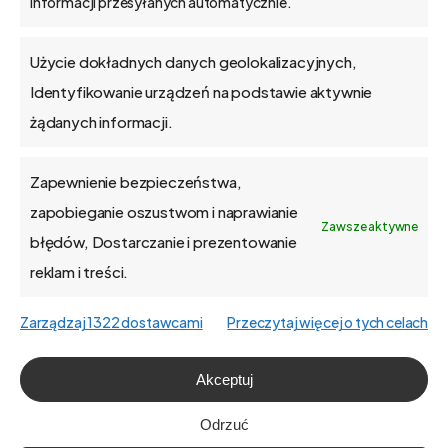
informacji przesyłanych automatycznie.
Blog
Użycie dokładnych danych geolokalizacyjnych,
Kontakt
Identyfikowanie urządzeń na podstawie aktywnie
żądanych informacji.
Zapewnienie bezpieczeństwa,
O firmie
zapobieganie oszustwom i naprawianie
Zawsze aktywne
błędów, Dostarczanie i prezentowanie
Praca
reklam i treści.
Polityka prywatności
Zarządzaj 1322 dostawcami
Przeczytaj więcej o tych celach
Polityka plików cookies (EU)
Akceptuj
English
Odrzuć