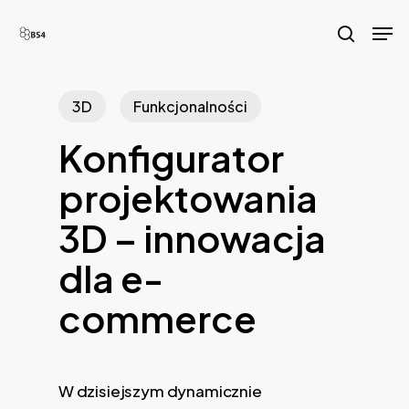
Skip
Men
to
search
main
content
3D
Funkcjonalności
Konfigurator
projektowania
3D – innowacja
dla e-
commerce
W dzisiejszym dynamicznie