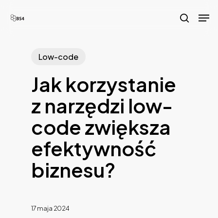
Skip
Men
to
search
main
content
Low-code
Jak korzystanie
z narzędzi low-
code zwiększa
efektywność
biznesu?
17 maja 2024