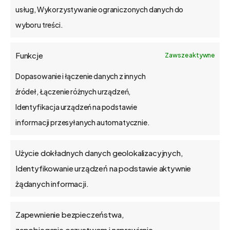
usług, Wykorzystywanie ograniczonych danych do
wyboru treści.
o bs4 core
Funkcje
Zawsze aktywne
Jak wdrażamy
Dopasowanie i łączenie danych z innych
źródeł, Łączenie różnych urządzeń,
API
Identyfikacja urządzeń na podstawie
informacji przesyłanych automatycznie.
Blog
Użycie dokładnych danych geolokalizacyjnych,
Kontakt
Identyfikowanie urządzeń na podstawie aktywnie
żądanych informacji.
Zapewnienie bezpieczeństwa,
O firmie
zapobieganie oszustwom i naprawianie