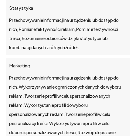
wspólnego z Twoim
Statystyka
nowym CRM w firmie?
Przechowywanie informacji na urządzeniu lub dostęp do
Jeśli zastanawiasz się, co to są klocki
nich, Pomiar efektywności reklam, Pomiar efektywności
Scratch, zapytaj dziecko, które uczy się
treści, Rozumienie odbiorców dzięki statystyce lub
programowania. Prawdopodobnie…
kombinacji danych z różnych źródeł.
Marketing
Przechowywanie informacji na urządzeniu lub dostęp do
bs4 business solutions sp. z o.o.
nich, Wykorzystywanie ograniczonych danych do wyboru
reklam, Tworzenie profili w celu spersonalizowanych
na rynku od 2002 r.
reklam, Wykorzystanie profili do wyboru
kapitał zakładowy 1,15 mln zł.
spersonalizowanych reklam, Tworzenie profili w celu
Poznań, Polska
personalizacji treści, Wykorzystywanie profili w celu
tel. 61 848 44 23
doboru spersonalizowanych treści, Rozwój i ulepszanie
bs4@bs4.io