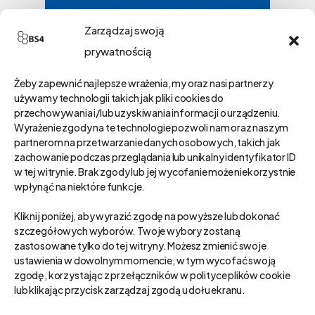
Zarządzaj swoją
prywatnością
Żeby zapewnić najlepsze wrażenia, my oraz nasi partnerzy
używamy technologii takich jak pliki cookies do
przechowywania i/lub uzyskiwania informacji o urządzeniu.
Wyrażenie zgody na te technologie pozwoli nam oraz naszym
partnerom na przetwarzanie danych osobowych, takich jak
zachowanie podczas przeglądania lub unikalny identyfikator ID
w tej witrynie. Brak zgody lub jej wycofanie może niekorzystnie
wpłynąć na niektóre funkcje.
Kliknij poniżej, aby wyrazić zgodę na powyższe lub dokonać
szczegółowych wyborów. Twoje wybory zostaną
zastosowane tylko do tej witryny. Możesz zmienić swoje
ustawienia w dowolnym momencie, w tym wycofać swoją
CRM
Low-code
zgodę, korzystając z przełączników w polityce plików cookie
lub klikając przycisk zarządzaj zgodą u dołu ekranu.
Co klocki Scratch mają