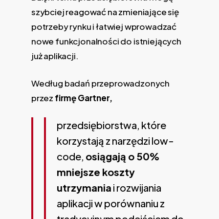
szybciej reagować na zmieniające się
potrzeby rynku i łatwiej wprowadzać
nowe funkcjonalności do istniejących
już aplikacji.
Według badań przeprowadzonych
przez
firmę Gartner,
przedsiębiorstwa, które
korzystają z narzędzi low-
code,
osiągają o 50%
mniejsze koszty
utrzymania
i rozwijania
aplikacji w porównaniu z
tradycyjnym podejściem do