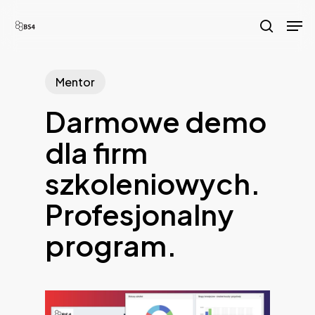
Skip
Men
to
search
main
content
Mentor
Darmowe demo
dla firm
szkoleniowych.
Profesjonalny
program.