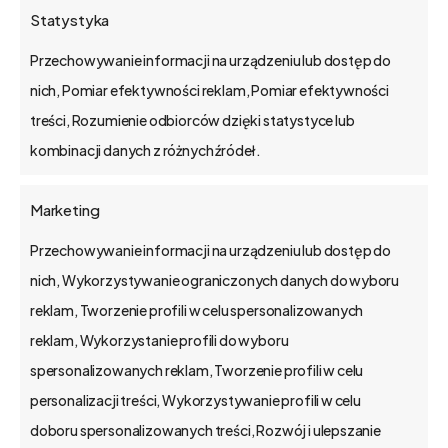
Wdrożenie systemu dla
Statystyka
firm szkoleniowych
Przechowywanie informacji na urządzeniu lub dostęp do
Poznaj dostępne w bs4 usługi, które ułatwią
nich, Pomiar efektywności reklam, Pomiar efektywności
wdrożenie systemu dla firm szkoleniowych, a
treści, Rozumienie odbiorców dzięki statystyce lub
także wprowadzą…
kombinacji danych z różnych źródeł.
Marketing
Przechowywanie informacji na urządzeniu lub dostęp do
bs4 business solutions sp. z o.o.
nich, Wykorzystywanie ograniczonych danych do wyboru
reklam, Tworzenie profili w celu spersonalizowanych
na rynku od 2002 r.
reklam, Wykorzystanie profili do wyboru
kapitał zakładowy 1,15 mln zł.
spersonalizowanych reklam, Tworzenie profili w celu
Poznań, Polska
personalizacji treści, Wykorzystywanie profili w celu
tel. 61 848 44 23
doboru spersonalizowanych treści, Rozwój i ulepszanie
bs4@bs4.io