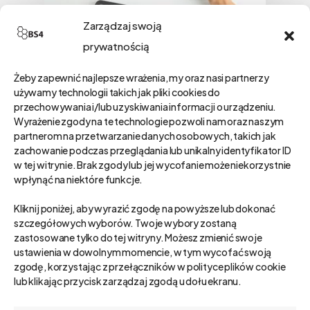
Zarządzaj swoją
prywatnością
Żeby zapewnić najlepsze wrażenia, my oraz nasi partnerzy
używamy technologii takich jak pliki cookies do
przechowywania i/lub uzyskiwania informacji o urządzeniu.
Wyrażenie zgody na te technologie pozwoli nam oraz naszym
partnerom na przetwarzanie danych osobowych, takich jak
zachowanie podczas przeglądania lub unikalny identyfikator ID
w tej witrynie. Brak zgody lub jej wycofanie może niekorzystnie
wpłynąć na niektóre funkcje.
Kliknij poniżej, aby wyrazić zgodę na powyższe lub dokonać
szczegółowych wyborów. Twoje wybory zostaną
zastosowane tylko do tej witryny. Możesz zmienić swoje
ustawienia w dowolnym momencie, w tym wycofać swoją
zgodę, korzystając z przełączników w polityce plików cookie
lub klikając przycisk zarządzaj zgodą u dołu ekranu.
Mentor
Wdrożenia