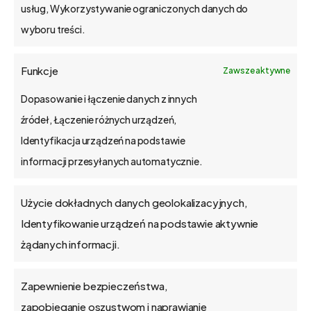
usług, Wykorzystywanie ograniczonych danych do
wyboru treści.
o bs4 core
Funkcje
Zawsze aktywne
Jak wdrażamy
Dopasowanie i łączenie danych z innych
źródeł, Łączenie różnych urządzeń,
API
Identyfikacja urządzeń na podstawie
informacji przesyłanych automatycznie.
Blog
Użycie dokładnych danych geolokalizacyjnych,
Kontakt
Identyfikowanie urządzeń na podstawie aktywnie
żądanych informacji.
Zapewnienie bezpieczeństwa,
O firmie
zapobieganie oszustwom i naprawianie