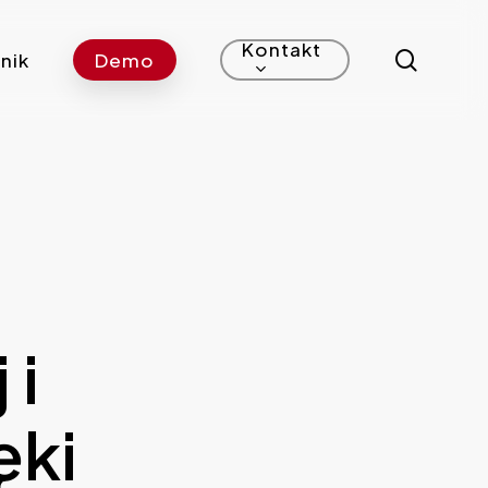
Kontakt
search
nik
Demo
 i
ęki