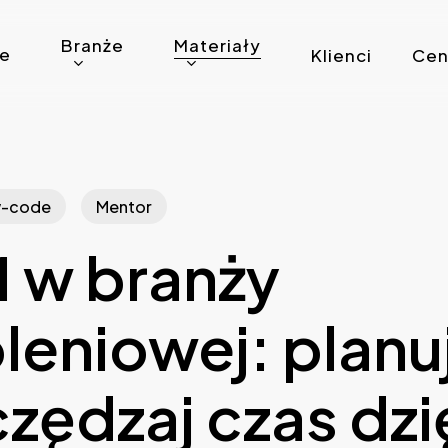
Branże
Materiały
ie
Klienci
Cen
-code
Mentor
 w branży
leniowej: planuj
zędzaj czas dzi