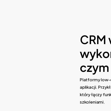
CRM w
wykor
czym 
Platformy low-
aplikacji. Przy
który łączy fu
szkoleniami.