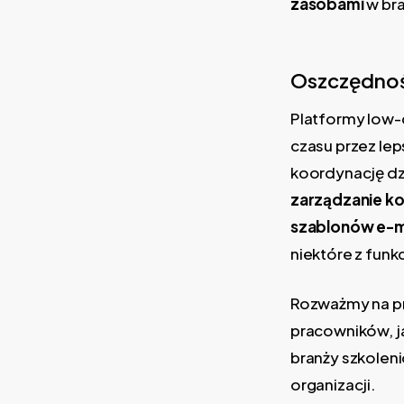
zasobami
w bra
Oszczędność
Platformy low-
czasu przez le
koordynację dzi
zarządzanie ko
szablonów e-ma
niektóre z fun
Rozważmy na pr
pracowników, j
branży szkolen
organizacji.