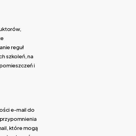
uktorów,
że
anie reguł
ch szkoleń, na
 pomieszczeń i
ści e-mail do
 przypomnienia
ail, które mogą