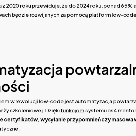
 z 2020 roku przewiduje, że do 2024 roku, ponad 65% ap
twach będzie rozwijanych za pomocą platform low-co
atyzacja powtarzal
ności
iem w rewolucji low-code jest automatyzacja powtarz
nży szkoleniowej. Dzięki
funkcjom
systemu bs4 mentor 
e certyfikatów, wysyłanie przypomnień czy masowa 
atyczne.