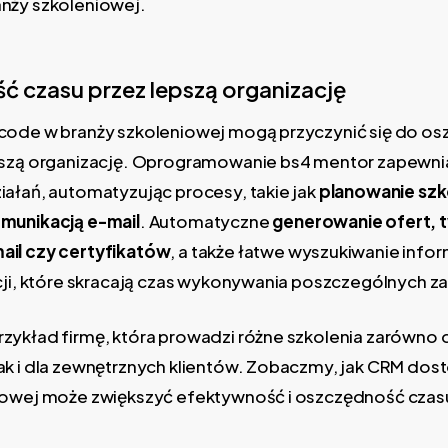
nży szkoleniowej.
 czasu przez lepszą organizację
code w branży szkoleniowej mogą przyczynić się do o
pszą organizację. Oprogramowanie bs4 mentor zapewni
ałań, automatyzując procesy, takie jak
planowanie szk
munikacją e-mail
. Automatyczne
generowanie ofert, 
il czy certyfikatów
, a także łatwe wyszukiwanie infor
kcji, które skracają czas wykonywania poszczególnych z
zykład firmę, która prowadzi różne szkolenia zarówno 
ak i dla zewnętrznych klientów. Zobaczmy, jak CRM do
iowej może zwiększyć efektywność i oszczędność czasu