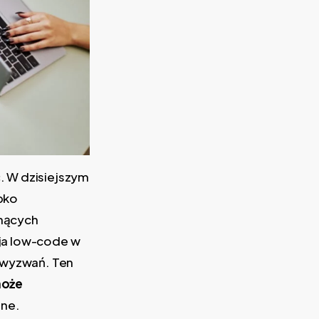
. W dzisiejszym
bko
snących
cja low-code w
h wyzwań. Ten
może
ine.