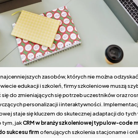
z najcenniejszych zasobów, których nie można odzyskać
iecie edukacji i szkoleń, firmy szkoleniowe muszą szy
ię do zmieniających się potrzeb uczestników oraz ro
czących personalizacji i interaktywności. Implementa
owej staje się kluczem do skutecznej adaptacji do tyc
o tym, jak
CRM w branży szkoleniowej typu low-code 
 do sukcesu firm
oferujących szkolenia stacjonarne i onl