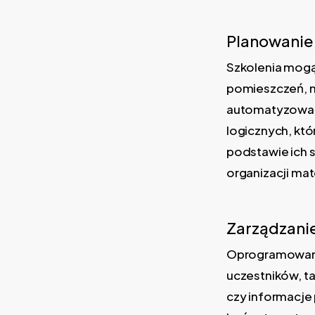
Planowanie
Szkolenia mogą
pomieszczeń, m
automatyzować 
logicznych, któ
podstawie ich s
organizacji ma
Zarządzani
Oprogramowani
uczestników, t
czy informacje