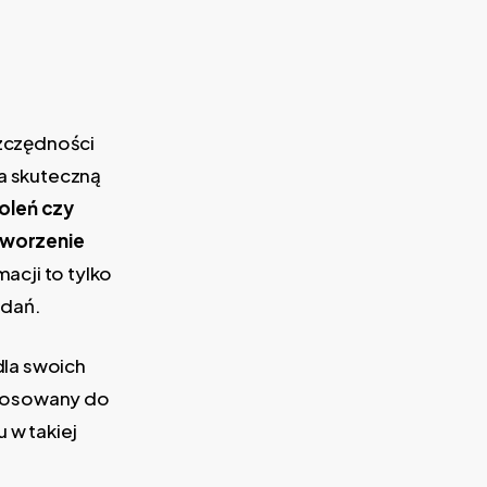
szczędności
a skuteczną
oleń czy
tworzenie
macji to tylko
adań.
dla swoich
stosowany do
 w takiej