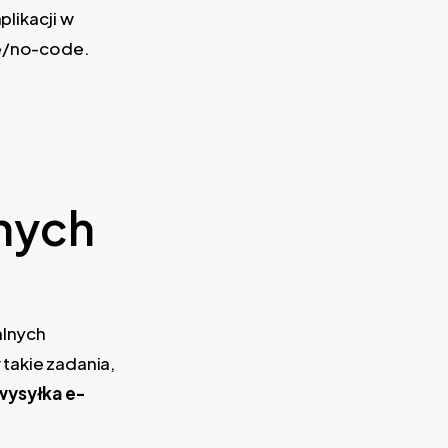
likacji w
de/no-code.
nych
alnych
takie zadania,
wysyłka e-