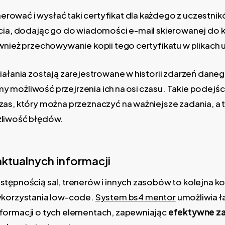
ować i wysłać taki certyfikat dla każdego z uczestn
ęcia, dodając go do wiadomości e-mail skierowanej do k
wnież przechowywanie kopii tego certyfikatu w plikach 
iałania zostają zarejestrowane w historii zdarzeń daneg
 możliwość przejrzenia ich na osi czasu. Takie podejś
as, który można przeznaczyć na ważniejsze zadania, a 
żliwość błędów.
ktualnych informacji
tępnością sal, trenerów i innych zasobów to kolejna k
ykorzystania low-code.
System bs4 mentor
umożliwia ł
formacji o tych elementach, zapewniając
efektywne za