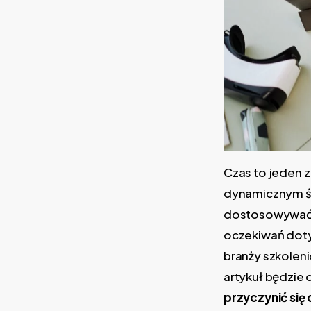
Czas to jeden 
dynamicznym św
dostosowywać s
oczekiwań doty
branży szkoleni
artykuł będzie 
przyczynić się