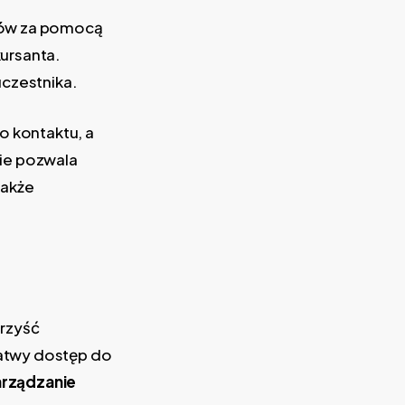
ików za pomocą
ursanta.
uczestnika.
o kontaktu, a
cie pozwala
także
orzyść
atwy dostęp do
rządzanie