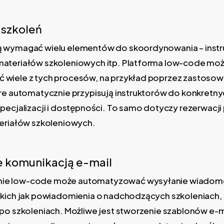
 szkoleń
 wymagać wielu elementów do skoordynowania – instr
ateriałów szkoleniowych itp. Platforma low-code mo
wiele z tych procesów, na przykład poprzez zastosow
re automatycznie przypisują instruktorów do konkretny
pecjalizacji i dostępności. To samo dotyczy rezerwacji
teriałów szkoleniowych.
e komunikacją e-mail
e low-code może automatyzować wysyłanie wiadomo
akich jak powiadomienia o nadchodzących szkoleniach,
 po szkoleniach. Możliwe jest stworzenie szablonów e-m