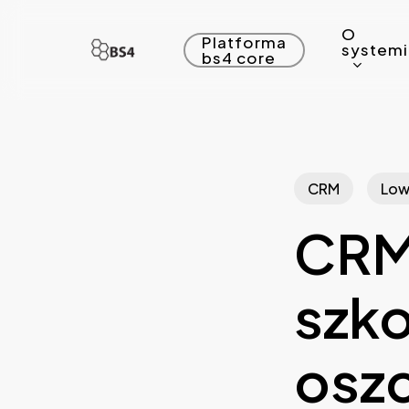
Skip
O
to
Platforma
system
bs4 core
main
content
CRM
Low
CRM
szko
oszc