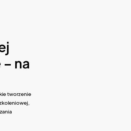
ej
 – na
kie tworzenie
szkoleniowej,
zania