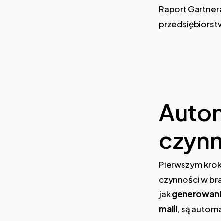
Raport Gartnera
przedsiębiors
Autom
czyn
Pierwszym krok
czynności w bra
jak
generowani
maili
, są autom