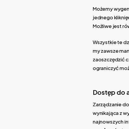
Możemy wygener
jednego klikni
Możliwe jest ró
Wszystkie te dz
my zawsze mamy
zaoszczędzić cz
ograniczyć mo
Dostęp do a
Zarządzanie dos
wynikająca z w
najnowszych in