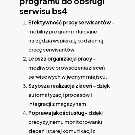
programu do obsługi
serwisu
bs4
Efektywność pracy serwisantów
–
mobilny program i intuicyjne
narzędzia wspierają codzienną
pracę serwisantów.
Lepsza organizacja pracy
–
możliwość prowadzenia zleceń
serwisowych w jednym miejscu.
Szybsza realizacja zleceń
– dzięki
automatyzacji procesów i
integracji z magazynem.
Poprawa jakości usług
– dzięki
precyzyjnemu monitorowaniu
zleceń i stałej komunikacji z