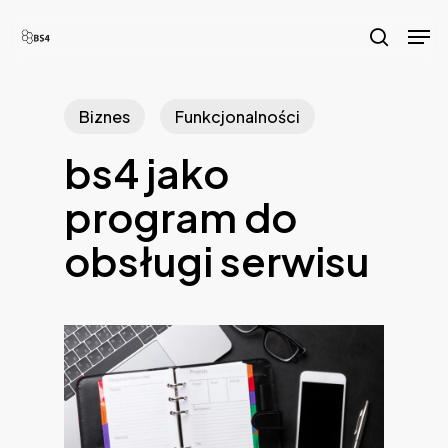
Skip
Men
to
search
main
content
Biznes
Funkcjonalności
bs4 jako
program do
obsługi serwisu