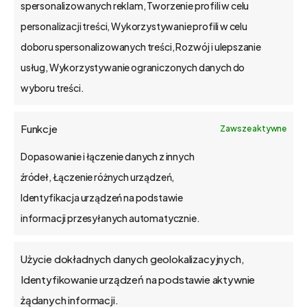
spersonalizowanych reklam, Tworzenie profili w celu
Poznań, Polska
personalizacji treści, Wykorzystywanie profili w celu
tel. 61 848 44 23
doboru spersonalizowanych treści, Rozwój i ulepszanie
bs4@bs4.io
usług, Wykorzystywanie ograniczonych danych do
wyboru treści.
o bs4 core
Funkcje
Zawsze aktywne
Jak wdrażamy
Dopasowanie i łączenie danych z innych
źródeł, Łączenie różnych urządzeń,
API
Identyfikacja urządzeń na podstawie
informacji przesyłanych automatycznie.
Blog
Użycie dokładnych danych geolokalizacyjnych,
Kontakt
Identyfikowanie urządzeń na podstawie aktywnie
żądanych informacji.