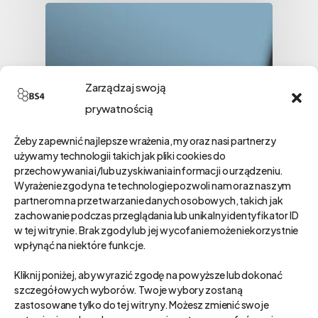
Zarządzaj swoją
prywatnością
Żeby zapewnić najlepsze wrażenia, my oraz nasi partnerzy
używamy technologii takich jak pliki cookies do
przechowywania i/lub uzyskiwania informacji o urządzeniu.
Wyrażenie zgody na te technologie pozwoli nam oraz naszym
partnerom na przetwarzanie danych osobowych, takich jak
zachowanie podczas przeglądania lub unikalny identyfikator ID
w tej witrynie. Brak zgody lub jej wycofanie może niekorzystnie
wpłynąć na niektóre funkcje.
Kliknij poniżej, aby wyrazić zgodę na powyższe lub dokonać
szczegółowych wyborów. Twoje wybory zostaną
zastosowane tylko do tej witryny. Możesz zmienić swoje
Biznes
Sprzedaż