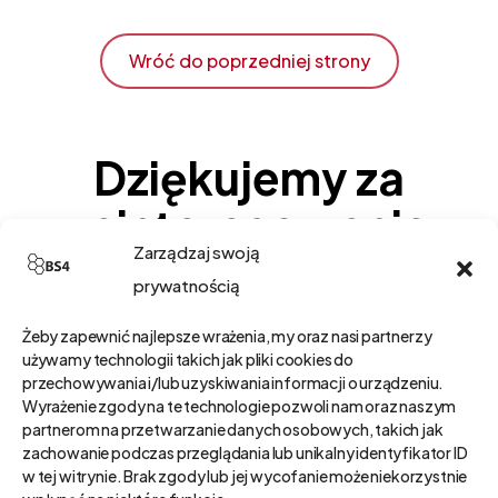
Skip
to
Wróć do poprzedniej strony
main
content
Dziękujemy za
zainteresowanie
Zarządzaj swoją
naszym
prywatnością
programem
Żeby zapewnić najlepsze wrażenia, my oraz nasi partnerzy
!
używamy technologii takich jak pliki cookies do
przechowywania i/lub uzyskiwania informacji o urządzeniu.
Wyrażenie zgody na te technologie pozwoli nam oraz naszym
partnerom na przetwarzanie danych osobowych, takich jak
Dzięki low-code zapewniamy elastyczność
zachowanie podczas przeglądania lub unikalny identyfikator ID
zmian w programie. Chcemy, aby nasz system
w tej witrynie. Brak zgody lub jej wycofanie może niekorzystnie
był idealnie dostosowany do potrzeb