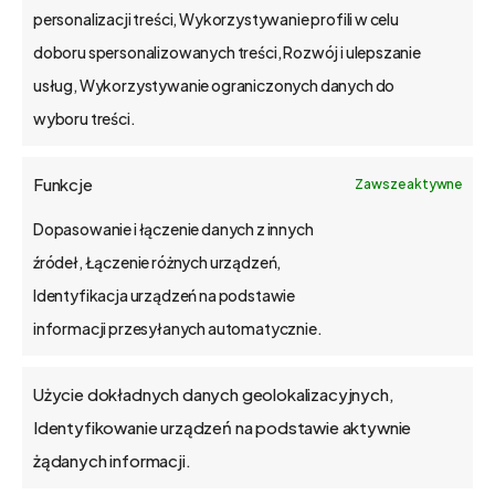
personalizacji treści, Wykorzystywanie profili w celu
doboru spersonalizowanych treści, Rozwój i ulepszanie
usług, Wykorzystywanie ograniczonych danych do
wyboru treści.
Funkcje
Zawsze aktywne
Dopasowanie i łączenie danych z innych
źródeł, Łączenie różnych urządzeń,
Identyfikacja urządzeń na podstawie
informacji przesyłanych automatycznie.
Użycie dokładnych danych geolokalizacyjnych,
bs4
mentor
-
gotowe
Identyfikowanie urządzeń na podstawie aktywnie
żądanych informacji.
oprogramowanie
dla
Twojej