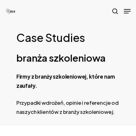
Skip
Men
to
search
main
content
Case Studies
branża szkoleniowa
Firmy z branży szkoleniowej, które nam
zaufały.
Przypadki wdrożeń, opinie i referencje od
naszych klientów z branży szkoleniowej.