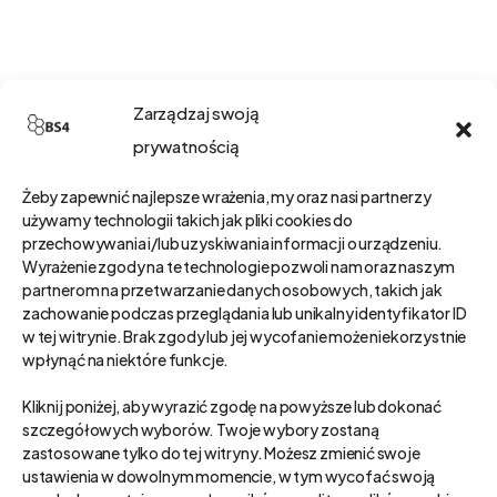
Zarządzaj swoją
prywatnością
Żeby zapewnić najlepsze wrażenia, my oraz nasi partnerzy
używamy technologii takich jak pliki cookies do
przechowywania i/lub uzyskiwania informacji o urządzeniu.
Wyrażenie zgody na te technologie pozwoli nam oraz naszym
partnerom na przetwarzanie danych osobowych, takich jak
zachowanie podczas przeglądania lub unikalny identyfikator ID
w tej witrynie. Brak zgody lub jej wycofanie może niekorzystnie
wpłynąć na niektóre funkcje.
Kliknij poniżej, aby wyrazić zgodę na powyższe lub dokonać
szczegółowych wyborów. Twoje wybory zostaną
zastosowane tylko do tej witryny. Możesz zmienić swoje
ustawienia w dowolnym momencie, w tym wycofać swoją