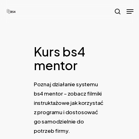
Skip
Men
to
search
main
content
Kurs bs4
mentor
Poznaj działanie systemu
bs4 mentor – zobacz filmiki
instruktażowe jak korzystać
z programu i dostosować
go samodzielnie do
potrzeb firmy.