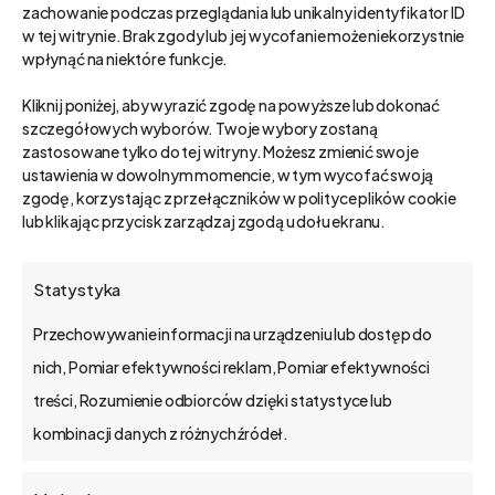
zachowanie podczas przeglądania lub unikalny identyfikator ID
w tej witrynie. Brak zgody lub jej wycofanie może niekorzystnie
wpłynąć na niektóre funkcje.
Kliknij poniżej, aby wyrazić zgodę na powyższe lub dokonać
szczegółowych wyborów. Twoje wybory zostaną
zastosowane tylko do tej witryny. Możesz zmienić swoje
ustawienia w dowolnym momencie, w tym wycofać swoją
zgodę, korzystając z przełączników w polityce plików cookie
lub klikając przycisk zarządzaj zgodą u dołu ekranu.
Statystyka
Przechowywanie informacji na urządzeniu lub dostęp do
nich, Pomiar efektywności reklam, Pomiar efektywności
treści, Rozumienie odbiorców dzięki statystyce lub
kombinacji danych z różnych źródeł.