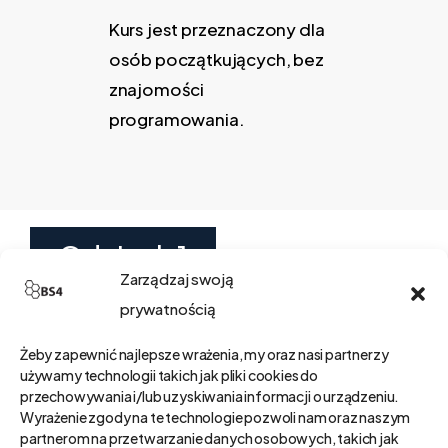
Kurs jest przeznaczony dla
osób początkujących, bez
znajomości
programowania.
Odcinek 1
Zarządzaj swoją
prywatnością
Jak wygląda interfejs programu bs4 mentor?
Gdzie, co znaleźć w programie?
Żeby zapewnić najlepsze wrażenia, my oraz nasi partnerzy
używamy technologii takich jak pliki cookies do
przechowywania i/lub uzyskiwania informacji o urządzeniu.
Wyrażenie zgody na te technologie pozwoli nam oraz naszym
partnerom na przetwarzanie danych osobowych, takich jak