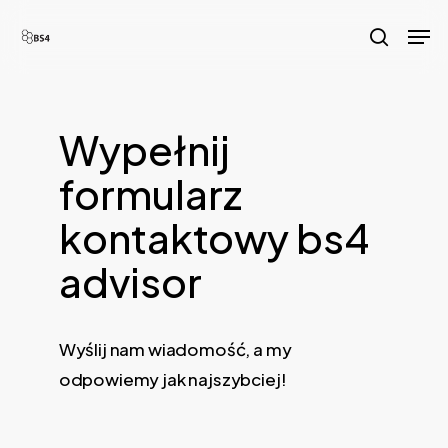
Skip
Men
to
search
main
content
Wypełnij
formularz
kontaktowy bs4
advisor
Wyślij nam wiadomość, a my
odpowiemy jak najszybciej!