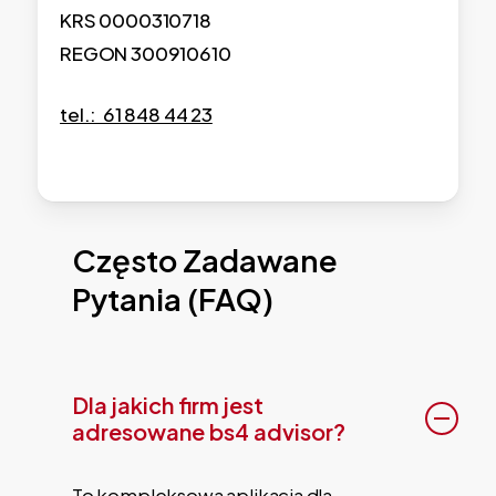
KRS 0000310718
REGON 300910610
tel.: 61 848 44 23
Często
Zadawane
Pytania
(FAQ)
Dla jakich firm jest
adresowane bs4 advisor?
To kompleksowa aplikacja dla