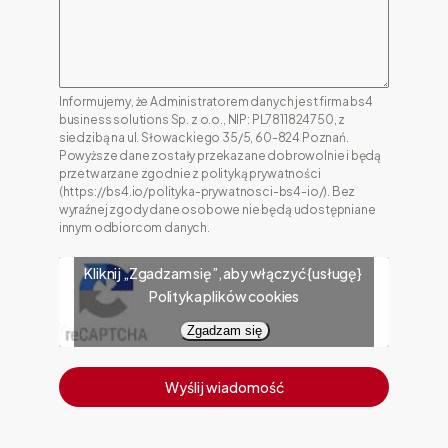
Informujemy, że Administratorem danych jest firma bs4
business solutions Sp. z o.o., NIP: PL7811824750, z
siedzibą na ul. Słowackiego 35/5, 60-824 Poznań.
Powyższe dane zostały przekazane dobrowolnie i będą
przetwarzane zgodnie z polityką prywatności
(https://bs4.io/polityka-prywatnosci-bs4-io/). Bez
wyraźnej zgody dane osobowe nie będą udostępniane
innym odbiorcom danych.
Kliknij „Zgadzam się”, aby włączyć {usługę}
Polityka plików cookies
Zgadzam się
Wyślij wiadomość