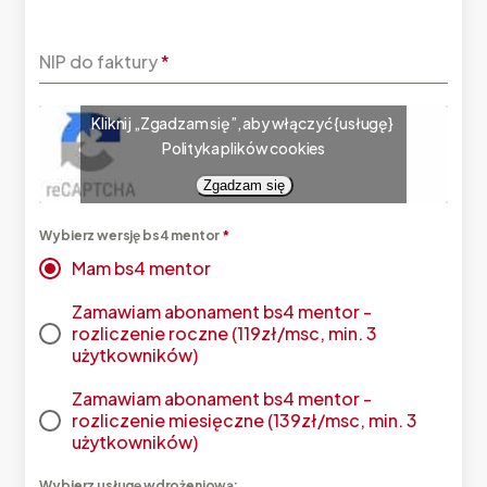
NIP do faktury
*
Kliknij „Zgadzam się”, aby włączyć {usługę}
Polityka plików cookies
Zgadzam się
Wybierz wersję bs4 mentor
*
Mam bs4 mentor
Zamawiam abonament bs4 mentor -
rozliczenie roczne (119zł/msc, min. 3
użytkowników)
Zamawiam abonament bs4 mentor -
rozliczenie miesięczne (139zł/msc, min. 3
użytkowników)
Wybierz usługę wdrożeniową: