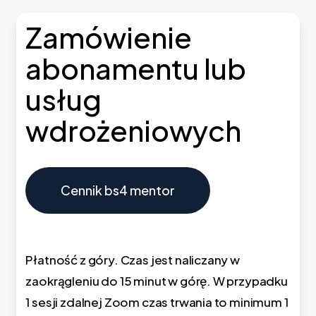
Skip
Zamówienie
to
main
abonamentu lub
content
usług
wdrożeniowych
Cennik bs4 mentor
Płatność z góry. Czas jest naliczany w
zaokrągleniu do 15 minut w górę. W przypadku
1 sesji zdalnej Zoom czas trwania to minimum 1