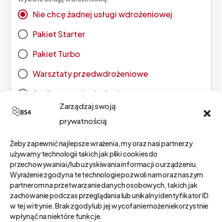
Nie chcę żadnej usługi wdrożeniowej
Pakiet Starter
Pakiet Turbo
Warsztaty przedwdrożeniowe
Analiza przedwdrożeniowa
Zarządzaj swoją
Prototyp aplikacji
prywatnością
Wdrożenie podstawowe
Żeby zapewnić najlepsze wrażenia, my oraz nasi partnerzy
Cena usługi wdrożeniowej (netto + 23% VAT):
używamy technologii takich jak pliki cookies do
przechowywania i/lub uzyskiwania informacji o urządzeniu.
zł
Wyrażenie zgody na te technologie pozwoli nam oraz naszym
partnerom na przetwarzanie danych osobowych, takich jak
zachowanie podczas przeglądania lub unikalny identyfikator ID
w tej witrynie. Brak zgody lub jej wycofanie może niekorzystnie
Wiadomość
wpłynąć na niektóre funkcje.