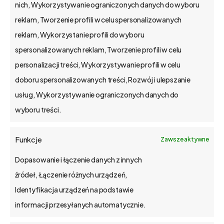
nich, Wykorzystywanie ograniczonych danych do wyboru
reklam, Tworzenie profili w celu spersonalizowanych
reklam, Wykorzystanie profili do wyboru
spersonalizowanych reklam, Tworzenie profili w celu
personalizacji treści, Wykorzystywanie profili w celu
bs4 business
doboru spersonalizowanych treści, Rozwój i ulepszanie
solutions sp. z
usług, Wykorzystywanie ograniczonych danych do
o.o.
wyboru treści.
ul. Słowackiego 35/5, 60-
Funkcje
Zawsze aktywne
824 Poznań
Dopasowanie i łączenie danych z innych
NIP: PL7811824750
źródeł, Łączenie różnych urządzeń,
KRS 0000310718
Identyfikacja urządzeń na podstawie
REGON 300910610
informacji przesyłanych automatycznie.
tel.: 61 848 44 23