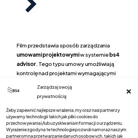
Film przedstawia sposób zarządzania
umowami projektowymi
w systemie
bs4
advisor
. Tego typu umowy umożliwiają
kontrolę nad projektami wymagającymi
wystawienia
jednej lub kilku faktur
,
Zarządzaj swoją
których realizacja zależy od zamknięcia
prywatnością
powiązanych
zleceń
.
Żeby zapewnić najlepsze wrażenia, my oraz nasi partnerzy
używamy technologii takich jak pliki cookies do
Na przykładzie wdrożenia
ISO 9001
przechowywania i/lub uzyskiwania informacji o urządzeniu.
pokazano, jak tworzyć
etapy projektu
,
Wyrażenie zgody na te technologie pozwoli nam oraz naszym
definiować
plany fakturowania
oraz
partnerom na przetwarzanie danych osobowych, takich jak