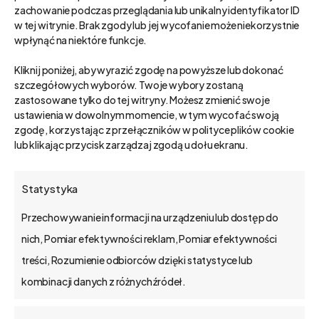
zachowanie podczas przeglądania lub unikalny identyfikator ID
przypisywać do nich
zlecenia ryczałtowe
w tej witrynie. Brak zgody lub jej wycofanie może niekorzystnie
i „Time & Material”
. System
wpłynąć na niektóre funkcje.
automatycznie generuje pozycje faktur
Kliknij poniżej, aby wyrazić zgodę na powyższe lub dokonać
na podstawie zamkniętych zleceń,
szczegółowych wyborów. Twoje wybory zostaną
zastosowane tylko do tej witryny. Możesz zmienić swoje
zapewniając
pełną kontrolę
nad
ustawienia w dowolnym momencie, w tym wycofać swoją
finansami projektu.
zgodę, korzystając z przełączników w polityce plików cookie
lub klikając przycisk zarządzaj zgodą u dołu ekranu.
Dzięki elastyczności
low-code
,
bs4
advisor
można dostosować do
Statystyka
indywidualnych potrzeb firmy.
Przechowywanie informacji na urządzeniu lub dostęp do
nich, Pomiar efektywności reklam, Pomiar efektywności
treści, Rozumienie odbiorców dzięki statystyce lub
Pozostałe odcinki:
kombinacji danych z różnych źródeł.
1
/
5