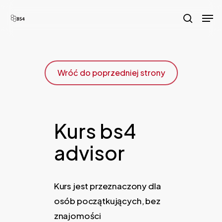
Skip
Men
to
search
main
content
Wróć do poprzedniej strony
Kurs bs4
advisor
Kurs jest przeznaczony dla
osób początkujących, bez
znajomości