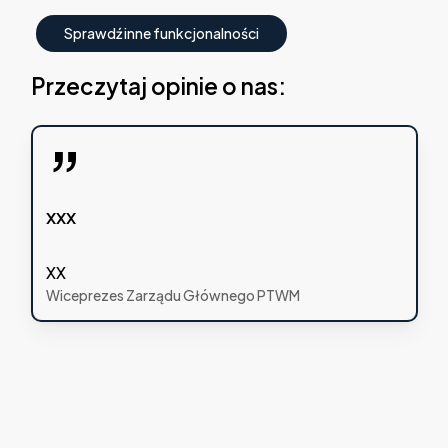
S
p
r
a
w
d
ź
i
n
n
e
f
u
n
k
c
j
o
n
a
l
n
o
ś
c
i
Przeczytaj opinie o nas:
”
xxx
XX
Wiceprezes Zarządu Głównego PTWM