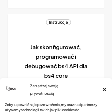
Instrukcje
Jak skonfigurować,
programować i
debugować bs4 API dla
bs4 core
Zarządzaj swoją
Jak skonfigurować API,
prywatnością
programować,
troubleshooting
Żeby zapewnić najlepsze wrażenia, my oraz nasi partnerzy
używamy technologii takich jak pliki cookies do