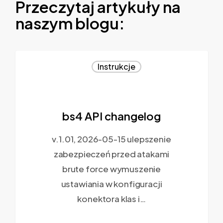
Przeczytaj artykuły na
naszym blogu:
Instrukcje
bs4 API changelog
v.1.01, 2026-05-15 ulepszenie
zabezpieczeń przed atakami
brute force wymuszenie
ustawiania w konfiguracji
konektora klas i…