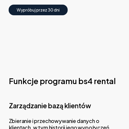
W
y
p
r
ó
b
u
j
p
r
z
e
z
3
0
d
n
i
Funkcje programu bs4 rental
Zarządzanie bazą klientów
Zbieranie i przechowywanie danych o
klientach, w tym historii jego wypożyczeń,