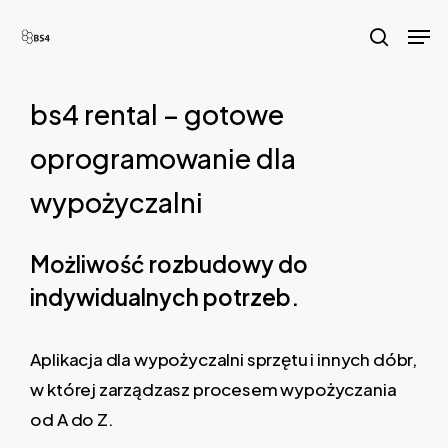
Skip
Men
to
search
main
content
bs4 rental – gotowe
oprogramowanie dla
wypożyczalni
Możliwość rozbudowy do
indywidualnych potrzeb.
Aplikacja dla wypożyczalni sprzętu i innych dóbr,
w której zarządzasz procesem wypożyczania
od A do Z.