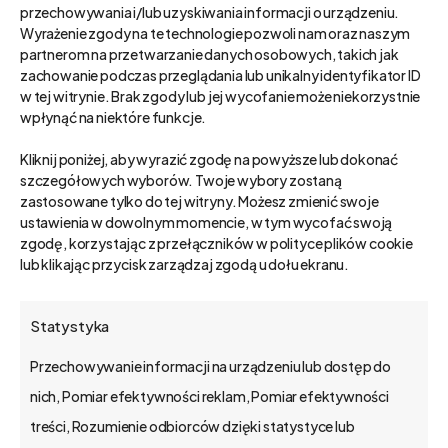
przechowywania i/lub uzyskiwania informacji o urządzeniu.
Wyrażenie zgody na te technologie pozwoli nam oraz naszym
partnerom na przetwarzanie danych osobowych, takich jak
zachowanie podczas przeglądania lub unikalny identyfikator ID
Biznes
w tej witrynie. Brak zgody lub jej wycofanie może niekorzystnie
wpłynąć na niektóre funkcje.
Kliknij poniżej, aby wyrazić zgodę na powyższe lub dokonać
szczegółowych wyborów. Twoje wybory zostaną
zastosowane tylko do tej witryny. Możesz zmienić swoje
ustawienia w dowolnym momencie, w tym wycofać swoją
zgodę, korzystając z przełączników w polityce plików cookie
lub klikając przycisk zarządzaj zgodą u dołu ekranu.
Statystyka
Przechowywanie informacji na urządzeniu lub dostęp do
nich, Pomiar efektywności reklam, Pomiar efektywności
Wskaźniki rentowności
treści, Rozumienie odbiorców dzięki statystyce lub