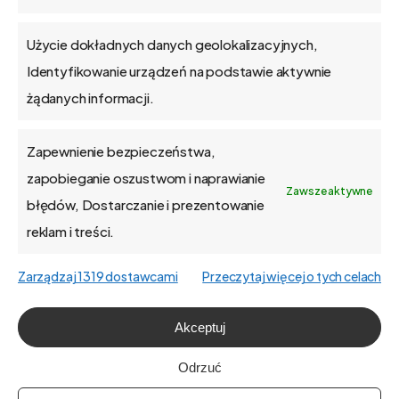
dostosowane do jej specyficznych potrzeb.
Użycie dokładnych danych geolokalizacyjnych,
Identyfikowanie urządzeń na podstawie aktywnie
Wróć do poprzedniej strony
żądanych informacji.
Zapewnienie bezpieczeństwa,
zapobieganie oszustwom i naprawianie
Zawsze aktywne
błędów, Dostarczanie i prezentowanie
reklam i treści.
Uwielbiamy
modyfikować
Zarządzaj 1319 dostawcami
Przeczytaj więcej o tych celach
program
pod
potrzeby
klientów.
Wszystko
dzięki
Akceptuj
technologii
low-code.
Odrzuć