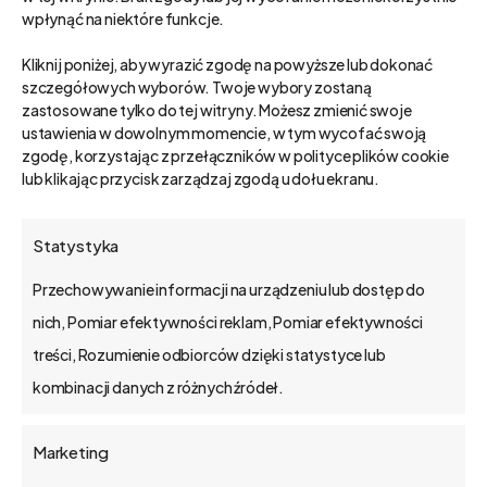
wpłynąć na niektóre funkcje.
Kliknij poniżej, aby wyrazić zgodę na powyższe lub dokonać
szczegółowych wyborów. Twoje wybory zostaną
zastosowane tylko do tej witryny. Możesz zmienić swoje
ustawienia w dowolnym momencie, w tym wycofać swoją
zgodę, korzystając z przełączników w polityce plików cookie
Budowanie trwałych relacji z
lub klikając przycisk zarządzaj zgodą u dołu ekranu.
darczyńcami
Statystyka
Silna relacja z darczyńcami to efekt dobrze
Przechowywanie informacji na urządzeniu lub dostęp do
zaplanowanych i realizowanych działań na rzecz
nich, Pomiar efektywności reklam, Pomiar efektywności
ich zaangażowania i poczucia bycia częścią misji
treści, Rozumienie odbiorców dzięki statystyce lub
organizacji. System zarządzania relacjami z
kombinacji danych z różnych źródeł.
darczyńcami, taki jak bs4 agape, umożliwia nie
tylko sprawne zarządzanie danymi i
Marketing
automatyzację procesów, ale także