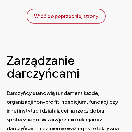
Skip
to
Wróć do poprzedniej strony
main
content
Zarządzanie
darczyńcami
Darczyńcy stanowią fundament każdej
organizacji non-profit, hospicjum, fundacji czy
innej instytucji działającej na rzecz dobra
społecznego. W zarządzaniu relacjami z
darczyńcami niezmiernie ważna jest efektywna