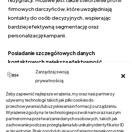
firmowych darczyńców, które uwzględniają
kontakty do osób decyzyjnych, wspierając
bardziej efektywną segmentację oraz
personalizację kampanii.
Posiadanie szczegółowych danych
kontaktowych zwiększa efektywność
komunikacji i pomaga zwiększać lojalność
Zarządzaj swoją
darczyńcy.
prywatnością
Żeby zapewnić najlepsze wrażenia, my oraz nasi partnerzy
używamy technologii takich jak pliki cookies do
przechowywania i/lub uzyskiwania informacji o urządzeniu.
Wyrażenie zgody na te technologie pozwoli nam oraz naszym
partnerom na przetwarzanie danych osobowych, takich jak
zachowanie podczas przeglądania lub unikalny identyfikator ID
w tej witrynie. Brak zgody lub jej wycofanie może niekorzystnie