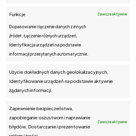
tel.: 61 848 44 23
Funkcje
Zawsze aktywne
Dopasowanie i łączenie danych z innych
źródeł, Łączenie różnych urządzeń,
Identyfikacja urządzeń na podstawie
informacji przesyłanych automatycznie.
Prototype
of
a
working
Użycie dokładnych danych geolokalizacyjnych,
Identyfikowanie urządzeń na podstawie aktywnie
application
in
3
business
days
żądanych informacji.
bs4
Zapewnienie bezpieczeństwa,
About us
zapobieganie oszustwom i naprawianie
Zawsze aktywne
błędów, Dostarczanie i prezentowanie
Contact us
reklam i treści.