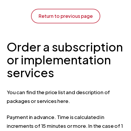
Skip
to
Return to previous page
main
content
Order a subscription
or implementation
services
You can find the price list and description of
packages or services here.
Payment in advance. Time is calculated in
increments of 15 minutes or more. In the case of 1