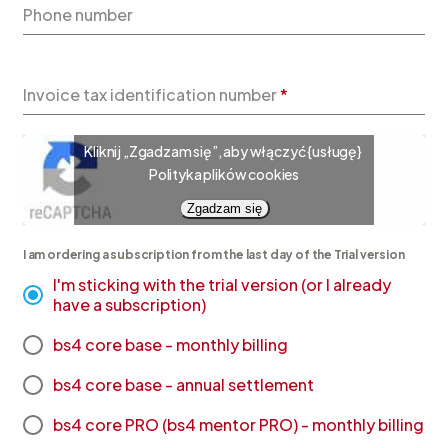
Phone number
Invoice tax identification number
*
Kliknij „Zgadzam się”, aby włączyć {usługę}
Polityka plików cookies
Zgadzam się
I am ordering a subscription from the last day of the Trial version
I'm sticking with the trial version (or I already
have a subscription)
bs4 core base - monthly billing
bs4 core base - annual settlement
bs4 core PRO (bs4 mentor PRO) - monthly billing