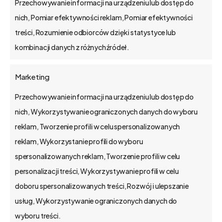
Przechowywanie informacji na urządzeniu lub dostęp do
nich, Pomiar efektywności reklam, Pomiar efektywności
treści, Rozumienie odbiorców dzięki statystyce lub
kombinacji danych z różnych źródeł.
Marketing
Przechowywanie informacji na urządzeniu lub dostęp do
nich, Wykorzystywanie ograniczonych danych do wyboru
bs4
business
solutions
reklam, Tworzenie profili w celu spersonalizowanych
sp.
z
o.o.
reklam, Wykorzystanie profili do wyboru
spersonalizowanych reklam, Tworzenie profili w celu
ul. Słowackiego 35/5, 60-824 Poznań
personalizacji treści, Wykorzystywanie profili w celu
NIP: PL7811824750
doboru spersonalizowanych treści, Rozwój i ulepszanie
KRS 0000310718
usług, Wykorzystywanie ograniczonych danych do
REGON 300910610
wyboru treści.